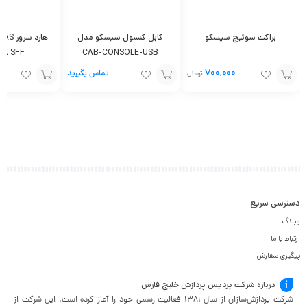
براکت سوئیچ سیسکو
کابل کنسول سیسکو مدل
هارد س
5K SFF
CAB-CONSOLE-USB
۷۰۰,۰۰۰
تماس بگیرید
تومان
افزودن
افزودن
افزودن
به
به
به
سبد
سبد
سبد
دسترسی سریع
وبلاگ
ارتباط با ما
پیگیری سفارش
درباره شرکت پردیس پردازش خلیج فارس
شرکت پردازش‌سازان از سال ۱۳۸۱ فعالیت رسمی خود را آغاز کرده است. این شرکت از