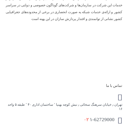
خدمات این شرکت در سازمان‌ها و شرکت‌های گوناگون خصوصی و دولتی در سراسر
کشور و ارائه‌ی خدمات شبکه یه صورت انحصاری در برخی از محدوده‌های جغرافیایی
کشور نشانی از توانمندی و اقتدار پردازش سازان در این پهنه است
تماس با ما
تهران ٫ خیابان سرهنگ سخائی ٫ نبش کوچه بهنیا ٬ ساختمان اداری ۴۰ ٬ طبقه ۵ واحد
۱۶
۰۲
۱-62729000