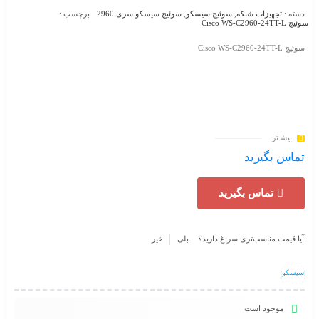
دسته :
تجهیزات شبکه
,
سوئیچ سیسکو
,
سوئیچ سیسکو سری 2960
برچسب :
سوئیچ Cisco WS-C2960-24TT-L
سوئیچ Cisco WS-C2960-24TT-L
بیشـتر
تماس بگیرید
تماس بگیرید
آیا قیمت مناسب‌تری سراغ دارید؟
بلی
خیر
سیسکو
موجود است