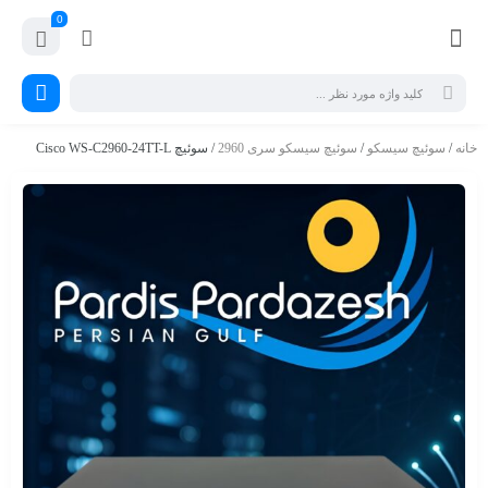
0
خانه
/
سوئیچ سیسکو
/
سوئیچ سیسکو سری 2960
/ سوئیچ Cisco WS-C2960-24TT-L