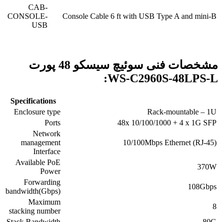
CAB-
CONSOLE-
Console Cable 6 ft with USB Type A and mini-B
USB
مشخصات فنی سوئیچ سیسکو 48 پورت
WS-C2960S-48LPS-L:
Specifications
Enclosure type
Rack-mountable – 1U
Ports
48x 10/100/1000 + 4 x 1G SFP
Network
management
10/100Mbps Ethernet (RJ-45)
Interface
Available PoE
370W
Power
Forwarding
108Gbps
bandwidth(Gbps)
Maximum
8
stacking number
Stack Bandwidth
80G