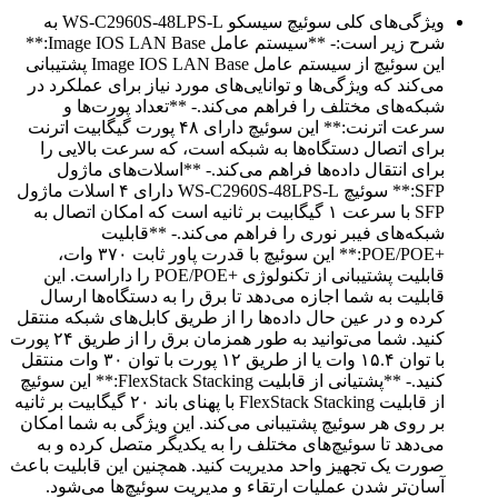
ویژگی‌های کلی سوئیچ سیسکو WS-C2960S-48LPS-L به
شرح زیر است:- **سیستم عامل Image IOS LAN Base:**
این سوئیچ از سیستم عامل Image IOS LAN Base پشتیبانی
می‌کند که ویژگی‌ها و توانایی‌های مورد نیاز برای عملکرد در
شبکه‌های مختلف را فراهم می‌کند.- **تعداد پورت‌ها و
سرعت اترنت:** این سوئیچ دارای ۴۸ پورت گیگابیت اترنت
برای اتصال دستگاه‌ها به شبکه است، که سرعت بالایی را
برای انتقال داده‌ها فراهم می‌کند.- **اسلات‌های ماژول
SFP:** سوئیچ WS-C2960S-48LPS-L دارای ۴ اسلات ماژول
SFP با سرعت ۱ گیگابیت بر ثانیه است که امکان اتصال به
شبکه‌های فیبر نوری را فراهم می‌کند.- **قابلیت
+POE/POE:** این سوئیچ با قدرت پاور ثابت ۳۷۰ وات،
قابلیت پشتیبانی از تکنولوژی +POE/POE را داراست. این
قابلیت به شما اجازه می‌دهد تا برق را به دستگاه‌ها ارسال
کرده و در عین حال داده‌ها را از طریق کابل‌های شبکه منتقل
کنید. شما می‌توانید به طور همزمان برق را از طریق ۲۴ پورت
با توان ۱۵.۴ وات یا از طریق ۱۲ پورت با توان ۳۰ وات منتقل
کنید.- **پشتیانی از قابلیت FlexStack Stacking:** این سوئیچ
از قابلیت FlexStack Stacking با پهنای باند ۲۰ گیگابیت بر ثانیه
بر روی هر سوئیچ پشتیبانی می‌کند. این ویژگی به شما امکان
می‌دهد تا سوئیچ‌های مختلف را به یکدیگر متصل کرده و به
صورت یک تجهیز واحد مدیریت کنید. همچنین این قابلیت باعث
آسان‌تر شدن عملیات ارتقاء و مدیریت سوئیچ‌ها می‌شود.