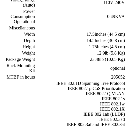
110V-240V
(Auto)
Power
Consumption
0.49KVA
Operational
Miscellaneous
Width
17.5Inches (44.5 cm)
Depth
14.5Inches (36.8 cm)
Height
1.75Inches (4.5 cm)
Weight
12.9lb (5.8 Kg)
Package Weight
23.48lb (10.65 Kg)
Rack Mounting
optional
Kit
MTBF in hours
205052
IEEE 802.1D Spanning Tree Protocol
IEEE 802.1p CoS Prioritization
IEEE 802.1Q VLAN
IEEE 802.1s
IEEE 802.1w
IEEE 802.1X
IEEE 802.1ab (LLDP)
IEEE 802.3ad
IEEE 802.3af and IEEE 802.3at