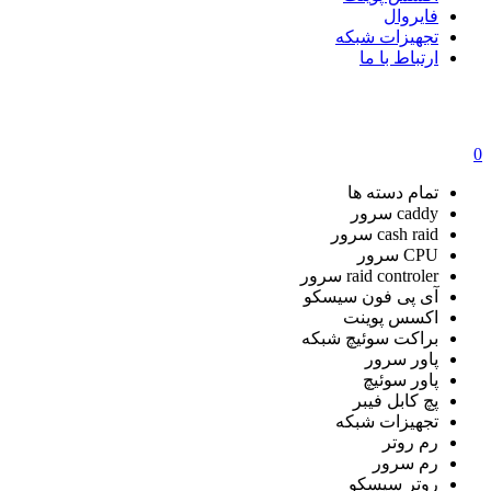
فایروال
تجهیزات شبکه
ارتباط با ما
0
تمام دسته ها
caddy سرور
cash raid سرور
CPU سرور
raid controler سرور
آی پی فون سیسکو
اکسس پوینت
براکت سوئیچ شبکه
پاور سرور
پاور سوئیچ
پچ کابل فیبر
تجهیزات شبکه
رم روتر
رم سرور
روتر سیسکو