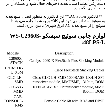
دست‌رفتن تغذیه اصلی، تغذیه ذخیره‌ای فعال شود و دستگاه را در
حالت کاری نگه دارد.
– **کانکتور AC Power:** این کانکتور به منظور اتصال منبع تغذیه
به سوئیچ استفاده می‌شود. این کانکتور به شما اجازه می‌دهد تا
سوئیچ را از منبع تغذیه AC (برق شهری) تامین انرژی کنید.
لوازم جانبی سوئیچ سیسکو WS-C2960S-
48LPS-L:
Models
Description
C2960X-
Catalyst 2960-X FlexStack Plus Stacking Module
STACK
CAB-STK-
Cisco FlexStack Stacking Cables
E-0.5M
GLC-LH-
Cisco GLC-LH-SMD 1000BASE-LX/LH SFP
SMD
transceiver module, MMF/SMF, 1310nm, DOM
GLC-SX-
1000BASE-SX SFP transceiver module, MMF,
MMD
850nm, DOM
CAB-
CONSOLE-
Console Cable 6ft with RJ45 and DB9F
RJ45