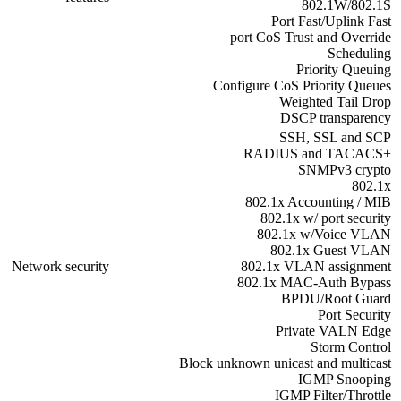
802.1W/802.1S
Port Fast/Uplink Fast
port CoS Trust and Override
Scheduling
Priority Queuing
Configure CoS Priority Queues
Weighted Tail Drop
DSCP transparency
SSH, SSL and SCP
+RADIUS and TACACS
SNMPv3 crypto
802.1x
802.1x Accounting / MIB
802.1x w/ port security
802.1x w/Voice VLAN
802.1x Guest VLAN
Network security
802.1x VLAN assignment
802.1x MAC-Auth Bypass
BPDU/Root Guard
Port Security
Private VALN Edge
Storm Control
Block unknown unicast and multicast
IGMP Snooping
IGMP Filter/Throttle