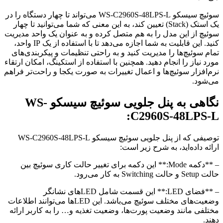
سوئیچ سیسکو WS-C2960S-48LPS-L می‌تواند تا چهار دستگاه را در
یک استک (Stack) تعیین کند، به این معنی که شما می‌توانید تا چهار
سوئیچ از این مدل را به هم متصل کرده و به عنوان یک واحد مدیریت
کنید. این قابلیت به شما اجازه می‌دهد تا با استفاده از یک IP واحد،
تمام سوئیچ‌ها را مدیریت کنید و به راحتی تنظیمات و پیکربندی‌های
مورد نیاز را انجام دهید. همچنین با استفاده از استکینگ، امکان ارتقاء
نرم‌افزار سوئیچ‌ها و اعمال تغییرات به صورت یکجا و راحت‌تر فراهم
می‌شود.
نگاهی به پنل جلویی سوئیچ سیسکو WS-
C2960S-48LPS-L:
توصیفی که از پنل جلویی سوئیچ سیسکو WS-C2960S-48LPS-L
ارائه داده‌اید، به شرح زیر است:
– **دکمه Mode:** این دکمه برای تغییر حالت کاری سوئیچ بین
حالت Setup و حالت Switching به کار می‌رود.
– **فضای LED:** این قسمت شامل LED‌های نشانگر
وضعیت‌های مختلف سوئیچ می‌باشد. این LED‌ها می‌توانند اطلاعات
مختلفی مانند وضعیت پورت‌ها، وضعیت تغذیه و… را به کاربر ارائه
دهند.