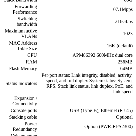
Forwarding
107.1Mpps
Performance
Switching
216Gbps
bandwidth
Maximum active
1023
VLANs
MAC Address
16K (default)
Table Size
CPU
APM86392 600MHz dual core
RAM
256MB
Flash Memory
64MB
Per-port status: Link integrity, disabled, activity,
speed, and full duplex System status: System,
Status Indicators
RPS, Stack link status, link duplex, PoE, and
link speed
Expansion /
Connectivity
Console ports
USB (Type-B), Ethernet (RJ-45)
Stacking cable
Optional
Power
Option (PWR-RPS2300)
Redundancy
Voltage range