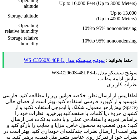
Operating
Up to 10,000 Feet (Up to 3000 Meters)
altitude
Up to 13,000
Storage altitude
(Up to 4000 Meters)
Operating
10%to 95% noncondensing
relative humidity
Storage relative
10%to 95% noncondensing
humidity
حتما بخوانید :
سوئیچ سیسکو مدل WS-C3560X-48P-L
سوئیچ سیسکو مدل WS-C2960S-48LPS-L
نمایش
ادامه مطلب
نظرات کاربران
لطفا پیش از ارسال نظر، خلاصه قوانین زیر را مطالعه کنید: فارسی
بنویسید و از کیبورد فارسی استفاده کنید. بهتر است از فضای خالی
(Space) بیش‌از‌حدِ معمول، شکلک یا ایموجی استفاده نکنید و از
کشیدن حروف یا کلمات با صفحه‌کلید بپرهیزید. نظرات خود را
براساس تجربه و استفاده‌ی عملی و با دقت به نکات فنی ارسال
کنید؛ بدون تعصب به محصول خاص، مزایا و معایب را بازگو کنید و
بهتر است از ارسال نظرات چندکلمه‌‌ای خودداری کنید. بهتر است در
نظرات خود از تمرکز روی عناصر متغیر مثل قیمت، پرهیز کنید. به