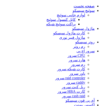
صفحه نخست
سوئیچ سیسکو
لوازم جانبی سوئیچ
کابل کنسول سوئیچ
براکت سوئیچ شبکه
ماژول سیسکو
کارت ماژول سیسکو
ماژول فیبر نوری
روتر سیسکو
رم روتر
سرور اچ پی
CPU سرور
هارد سرور
رم سرور
کارت شبکه سرور
پاور سرور
raid controler سرور
caddy سرور
ریل کیت سرور
کارت HBA سرور
cash raid سرور
آی پی فون سیسکو
اکسس پوینت