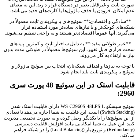
صورت ثابت و غیرقابل تغییر در دستگاه قرار دارند. این به معنای
عدم امکان افزودن یا حذف ماژول‌ها یا کارت‌های جدید می‌باشد.
– **سادگی و اقتصادی:** سوئیچ‌های با پیکربندی ثابت معمولاً در
شبکه‌های کوچک‌تر و با نیازهای ساده‌تر مورد استفاده قرار
می‌گیرند. آنها عموماً اقتصادی‌تر هستند و به راحتی تنظیم می‌شوند.
– **عمر طولانی مفید:** به دلیل ساختار ثابت و کمترین پایه‌های
سخت‌افزاری قابل تغییر، این سوئیچ‌ها معمولاً در طولانی مدت بدون
نیاز به ارتقاء به کار می‌روند.
با توجه به نیازها و اهداف شبکه‌تان، انتخاب بین سوئیچ ماژولار و
سوئیچ با پیکربندی ثابت باید انجام شود.
قابلیت استک در این سوئیچ 48 پورت سری
2960:
سوئیچ سیسکو WS-C2960S-48LPS-L دارای قابلیت استک شدن
(Switch Stacking) است. این قابلیت به شما اجازه می‌دهد تا تعدادی
از این سوئیچ‌ها را با یکدیگر وصل کرده و به صورت تجمیعی مدیریت
کنید. این عمل به شما امکاناتی مانند افزایش قابلیت دسترسی
(Redundancy) و توزیع بار (Load Balancing) را در شبکه فراهم
می‌کند.