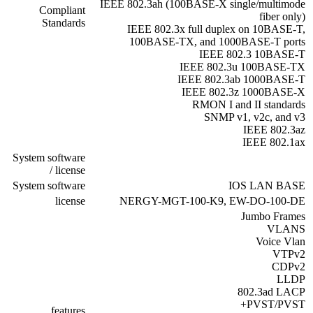
IEEE 802.3ah (100BASE-X single/multimode
Compliant
fiber only)
Standards
IEEE 802.3x full duplex on 10BASE-T,
100BASE-TX, and 1000BASE-T ports
IEEE 802.3 10BASE-T
IEEE 802.3u 100BASE-TX
IEEE 802.3ab 1000BASE-T
IEEE 802.3z 1000BASE-X
RMON I and II standards
SNMP v1, v2c, and v3
IEEE 802.3az
IEEE 802.1ax
System software
/ license
System software
IOS LAN BASE
license
NERGY-MGT-100-K9, EW-DO-100-DE
Jumbo Frames
VLANS
Voice Vlan
VTPv2
CDPv2
LLDP
802.3ad LACP
PVST/PVST+
features