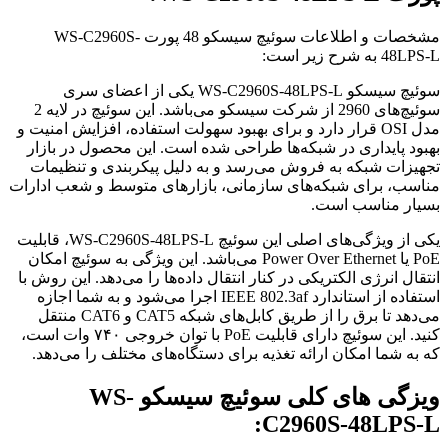
مشخصات و اطلاعات سوئیچ سیسکو 48 پورت WS-C2960S-
48LPS-L به شرح زیر است:
سوئیچ سیسکو WS-C2960S-48LPS-L یکی از اعضای سری
سوئیچ‌های 2960 از شرکت سیسکو می‌باشد. این سوئیچ در لایه 2
مدل OSI قرار دارد و برای بهبود سهولت استفاده، افزایش امنیت و
بهبود پایداری در شبکه‌ها طراحی شده است. این محصول در بازار
تجهیزات شبکه به فروش می‌رسد و به دلیل پیکربندی و تنظیمات
مناسب، برای شبکه‌های سازمانی، بازارهای متوسط و شعب ادارات
بسیار مناسب است.
یکی از ویژگی‌های اصلی این سوئیچ WS-C2960S-48LPS-L، قابلیت
PoE یا Power Over Ethernet می‌باشد. این ویژگی به سوئیچ امکان
انتقال انرژی الکتریکی در کنار انتقال داده‌ها را می‌دهد. این روش با
استفاده از استاندارد IEEE 802.3af اجرا می‌شود و به شما اجازه
می‌دهد تا برق را از طریق کابل‌های شبکه CAT5 و CAT6 منتقل
کنید. این سوئیچ دارای قابلیت PoE با توان خروجی ۷۴۰ وات است،
که به شما امکان ارائه تغذیه برای دستگاه‌های مختلف را می‌دهد.
ویزگی های کلی سوئیچ سیسکو WS-
C2960S-48LPS-L: