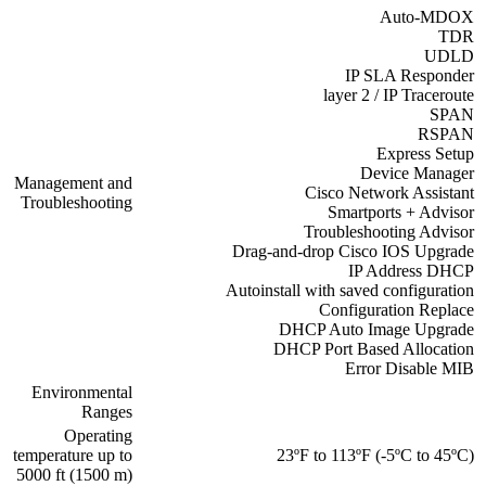
Auto-MDOX
TDR
UDLD
IP SLA Responder
layer 2 / IP Traceroute
SPAN
RSPAN
Express Setup
Device Manager
Management and
Cisco Network Assistant
Troubleshooting
Smartports + Advisor
Troubleshooting Advisor
Drag-and-drop Cisco IOS Upgrade
IP Address DHCP
Autoinstall with saved configuration
Configuration Replace
DHCP Auto Image Upgrade
DHCP Port Based Allocation
Error Disable MIB
Environmental
Ranges
Operating
temperature up to
23ºF to 113ºF (-5ºC to 45ºC)
5000 ft (1500 m)