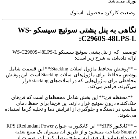
نوری می‌باشد.
وضعیت کارکرد محصول : استوک
نگاهی به پنل پشتی سوئیچ سیسکو WS-
C2960S-48LPS-L:
توصیفی که از پنل پشتی سوئیچ سیسکو WS-C2960S-48LPS-L
ارائه داده‌اید، به شرح زیر است:
– **پوشش محافظ ماژول اسلات Stacking:** این قسمت شامل
پوشش محافظ برای ماژول‌های اسلات Stacking است. این پوشش
محافظی برای ماژول‌هایی که در اسلات‌های stacking قرار
می‌گیرند، فراهم می‌کند.
– **محفظه فن:** این بخش شامل محفظه‌ای است که فن‌های
خنک‌کننده درون سوئیچ قرار دارند. این فن‌ها برای حفظ دمای
مناسب در دستگاه و جلوگیری از افزایش دما و تخلیه گرما استفاده
می‌شوند.
– **کانکتور RPS:** این کانکتور به عنوان RPS (Redundant Power
Supply) شناخته می‌شود و از طریق آن می‌توان یک منبع تغذیه
ذخیره‌ای (مانند باتری) را به سوئیچ متصل کرد تا در صورت از