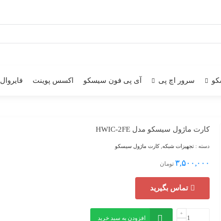
کو
سرور اچ پی
آی پی فون سیسکو
اکسس پوینت
فایروال
کارت ماژول سیسکو مدل HWIC-2FE
دسته :
تجهیزات شبکه
,
کارت ماژول سیسکو
۳,۵۰۰,۰۰۰
تومان
تماس بگیرید
افزودن به سبد خرید