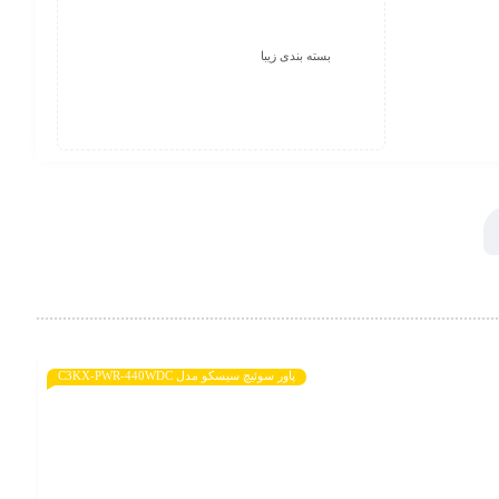
بسته بندی زیبا
پاور سوئیچ سیسکو مدل C3KX-PWR-440WDC