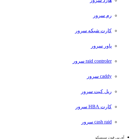
هارد سرور
رم سرور
کارت شبکه سرور
پاور سرور
raid controler سرور
caddy سرور
ریل کیت سرور
کارت HBA سرور
cash raid سرور
آی پی فون سیسکو