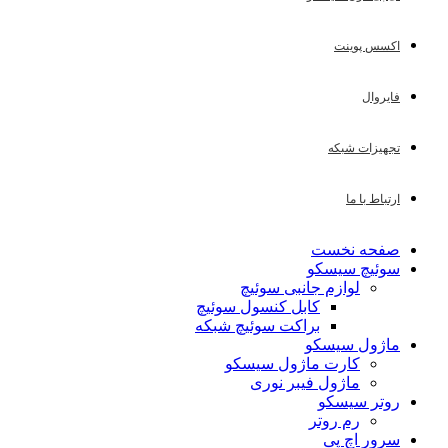
اکسس پوینت
فایروال
تجهیزات شبکه
ارتباط با ما
صفحه نخست
سوئیچ سیسکو
لوازم جانبی سوئیچ
کابل کنسول سوئیچ
براکت سوئیچ شبکه
ماژول سیسکو
کارت ماژول سیسکو
ماژول فیبر نوری
روتر سیسکو
رم روتر
سرور اچ پی