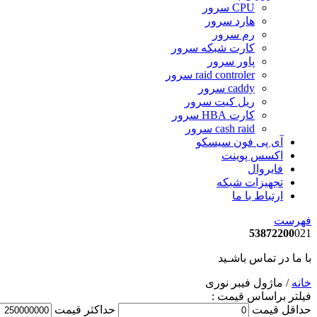
CPU سرور
هارد سرور
رم سرور
کارت شبکه سرور
پاور سرور
raid controler سرور
caddy سرور
ریل کیت سرور
کارت HBA سرور
cash raid سرور
آی پی فون سیسکو
اکسس پوینت
فایروال
تجهیزات شبکه
ارتباط با ما
فهرست
53872200
021
با ما در تماس باشـید
خانه
/ ماژول فیبر نوری
فیلتر براساس قیمت :
حداقل قیمت
حداکثر قیمت