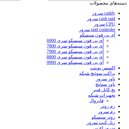
دسته‌های محصولات
caddy سرور
cash raid سرور
CPU سرور
raid controler سرور
آی پی فون سیسکو
آی پی فون سیسکو سری 6900
آی پی فون سیسکو سری 7800
آی پی فون سیسکو سری 7900
آی پی فون سیسکو سری 8800
آی پی فون سیسکو سری 9900
اکسس پوینت
براکت سوئیچ شبکه
پاور سرور
پاور سوئیچ
پچ کابل فیبر
تجهیزات شبکه
فایروال
رم روتر
رم سرور
روتر سیسکو
ریل کیت سرور
سرور اچ پی