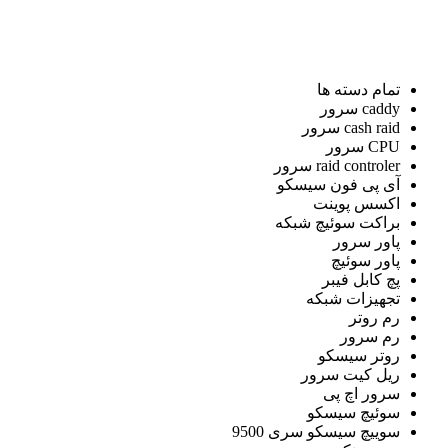
تمام دسته ها
caddy سرور
cash raid سرور
CPU سرور
raid controler سرور
آی پی فون سیسکو
اکسس پوینت
براکت سوئیچ شبکه
پاور سرور
پاور سوئیچ
پچ کابل فیبر
تجهیزات شبکه
رم روتر
رم سرور
روتر سیسکو
ریل کیت سرور
سرور اچ پی
سوئیچ سیسکو
سوییچ سیسکو سری 9500