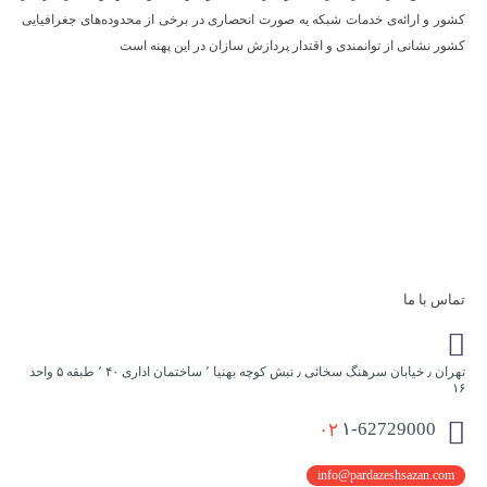
کشور و ارائه‌ی خدمات شبکه یه صورت انحصاری در برخی از محدوده‌های جغرافیایی
کشور نشانی از توانمندی و اقتدار پردازش سازان در این پهنه است
تماس با ما
تهران ٫ خیابان سرهنگ سخائی ٫ نبش کوچه بهنیا ٬ ساختمان اداری ۴۰ ٬ طبقه ۵ واحد
۱۶
۰۲
۱-62729000
info@pardazeshsazan.com