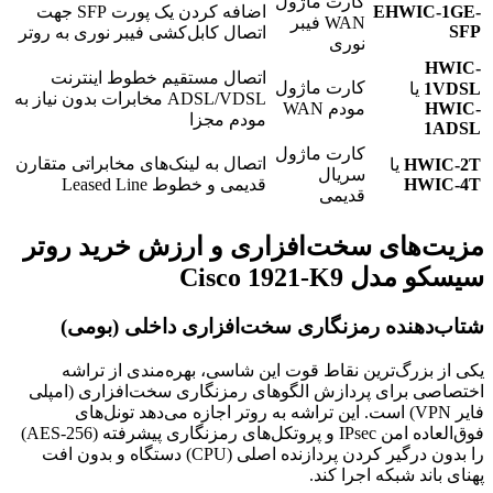
کارت ماژول
EHWIC-1GE-
اضافه کردن یک پورت SFP جهت
WAN فیبر
SFP
اتصال کابل‌کشی فیبر نوری به روتر
نوری
HWIC-
اتصال مستقیم خطوط اینترنت
کارت ماژول
1VDSL
یا
ADSL/VDSL مخابرات بدون نیاز به
HWIC-
مودم WAN
مودم مجزا
1ADSL
کارت ماژول
اتصال به لینک‌های مخابراتی متقارن
HWIC-2T
یا
سریال
HWIC-4T
قدیمی و خطوط Leased Line
قدیمی
مزیت‌های سخت‌افزاری و ارزش خرید روتر
سیسکو مدل Cisco 1921-K9
شتاب‌دهنده رمزنگاری سخت‌افزاری داخلی (بومی)
یکی از بزرگ‌ترین نقاط قوت این شاسی، بهره‌مندی از تراشه
اختصاصی برای پردازش الگوهای رمزنگاری سخت‌افزاری (امپلی
فایر VPN) است. این تراشه به روتر اجازه می‌دهد تونل‌های
فوق‌العاده امن IPsec و پروتکل‌های رمزنگاری پیشرفته (AES-256)
را بدون درگیر کردن پردازنده اصلی (CPU) دستگاه و بدون افت
پهنای باند شبکه اجرا کند.