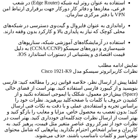
استفاده به عنوان روتر لبه شبکه (Edge Router) در شعب
فرعی، مغازه‌ها و دفاتر کار دورکار جهت برقراری ارتباط امن
VPN با دفتر مرکزی سازمان.
راه‌اندازی به عنوان فایروال و گیت‌وی دسترسی در شبکه‌های
محلی کوچک که نیاز به پایداری بالا و کارکرد بدون وقفه دارند.
استفاده در آزمایشگاه‌های آموزشی شبکه، سناریوهای
شبیه‌سازی و دوره‌های سیسکو (CCNA/CCNP) به دلیل
قیمت اقتصادی و پشتیبانی از دستورات استاندارد IOS.
نمایش
ادامه مطلب
نظرات کاربران
روتر سیسکو مدل Cisco 1921-K9
لطفا پیش از ارسال نظر، خلاصه قوانین زیر را مطالعه کنید: فارسی
بنویسید و از کیبورد فارسی استفاده کنید. بهتر است از فضای خالی
(Space) بیش‌از‌حدِ معمول، شکلک یا ایموجی استفاده نکنید و از
کشیدن حروف یا کلمات با صفحه‌کلید بپرهیزید. نظرات خود را
براساس تجربه و استفاده‌ی عملی و با دقت به نکات فنی ارسال
کنید؛ بدون تعصب به محصول خاص، مزایا و معایب را بازگو کنید و
بهتر است از ارسال نظرات چندکلمه‌‌ای خودداری کنید. بهتر است در
نظرات خود از تمرکز روی عناصر متغیر مثل قیمت، پرهیز کنید. به
کاربران و سایر اشخاص احترام بگذارید. پیام‌هایی که شامل محتوای
توهین‌آمیز و کلمات نامناسب باشند، حذف می‌شوند.