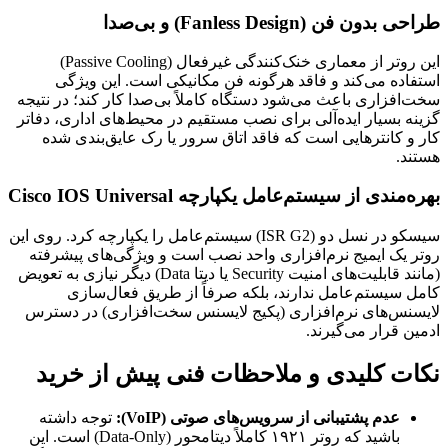
طراحی بدون فن (Fanless Design) و بی‌صدا
این روتر از معماری خنک‌کنندگی غیرفعال (Passive Cooling)
استفاده می‌کند و فاقد هرگونه فن مکانیکی است. این ویژگی
سخت‌افزاری باعث می‌شود دستگاه کاملاً بی‌صدا کار کند؛ در نتیجه
گزینه بسیار ایده‌آلی برای نصب مستقیم در محیط‌های اداری، دفاتر
کار و کانترهایی است که فاقد اتاق سرور یا رک عایق‌بندی شده
هستند.
بهره‌مندی از سیستم‌عامل یکپارچه Cisco IOS Universal
سیسکو در نسل دو (ISR G2) سیستم‌عامل را یکپارچه کرد. روی این
روتر یک ایمیج نرم‌افزاری واحد نصب است و ویژگی‌های پیشرفته
(مانند قابلیت‌های امنیت Security یا دیتا Data) دیگر نیازی به تعویض
کامل سیستم‌عامل ندارند، بلکه صرفاً از طریق فعال‌سازی
لایسنس‌های نرم‌افزاری (پکیج لایسنس سخت‌افزاری) در دسترس
ادمین قرار می‌گیرند.
نکات کلیدی و ملاحظات فنی پیش از خرید
عدم پشتیبانی از سرویس‌های صوتی (VoIP):
توجه داشته
باشید که روتر ۱۹۲۱ کاملاً دیتامحور (Data-Only) است. این