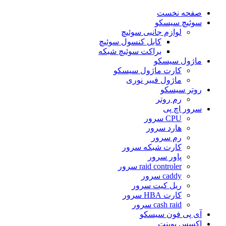
صفحه نخست
سوئیچ سیسکو
لوازم جانبی سوئیچ
کابل کنسول سوئیچ
براکت سوئیچ شبکه
ماژول سیسکو
کارت ماژول سیسکو
ماژول فیبر نوری
روتر سیسکو
رم روتر
سرور اچ پی
CPU سرور
هارد سرور
رم سرور
کارت شبکه سرور
پاور سرور
raid controler سرور
caddy سرور
ریل کیت سرور
کارت HBA سرور
cash raid سرور
آی پی فون سیسکو
اکسس پوینت