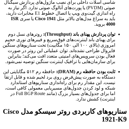
شاسی اسلات داخلی برای نصب ماژول‌های پردازش سیگنال
صوتی (PVDM) یا پورت‌های آنالوگ صوتی ندارد. اگر نیاز به
راه اندازی گیت‌وی ویپ یا اتصال خطوط E1 مخابرات دارید،
باید به سراغ مدل‌های بالاتر مثل
Cisco 1941
یا سری
ISR
4000
بروید.
توان پردازش پهنای باند (Throughput):
روترهای نسل دوم
برای پهنای باند اینترنت‌های فوق‌سریع و فیبرهای نوری حجیم
امروزی (بالای ۱۰۰ الی ۱۵۰ مگابیت) تحت سناریوهای سنگین
فایروال طراحی نشده‌اند. توان عملیاتی این روتر در صورت
فعال بودن سرویس‌های امنیتی متعدد افت می‌کند؛ بنابراین
برای سازمان‌هایی با ترافیک اینترنت سنگین توصیه نمی‌شود.
ثابت بودن حافظه رم (DRAM):
حافظه رم ۵۱۲ مگابایتی این
دستگاه به صورت پیش‌فرض روی برد لحیم شده و قابل ارتقا
نیست. این مقدار رم برای راه‌اندازی سناریوهای استاندارد
شبکه و لود کردن جدول‌های مسیریابی معمولی کافی است،
اما برای جدول‌های بسیار بزرگ (مانند Full BGP Route در
اینترنت) کشش ندارد.
سناریوهای کاربردی روتر سیسکو مدل Cisco
1921-K9