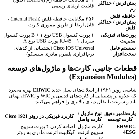
پیش‌فرض / حداکثر
قابلیت ارتقای رسمی
رم
حافظه فلش
۲۵۶ مگابایت حافظه فلش (Internal Flash) /
پیش‌فرض / حداکثر
قابل ارتقا از طریق مموری کارت
فلش
پورت‌های فیزیکی
۱ پورت کنسول USB نوع B + ۱ پورت کنسول
مدیریت
سریال RJ-45 + ۱ پورت USB نوع A
سیستم‌عامل
Cisco IOS Universal (پشتیبانی از کدهای
سخت‌افزار
نرم‌افزاری پلتفرم مادری سیسکو)
قطعات جانبی، کارت‌ها و ماژول‌های توسعه
(Expansion Modules)
شاسی روتر ۱۹۲۱ از اسلات‌های نسل جدید
EHWIC
بهره می‌برد
که علاوه بر پشتیبانی از کارت‌های قدیمی‌تر WIC و HWIC، پهنای
باند و سرعت انتقال دیتای بالاتری را فراهم می‌کنند:
پارت‌نامبر دقیق
نوع ماژول /
کاربرد فیزیکی در روتر Cisco 1921
کارت توسعه
کارت واصل
EHWIC-
کارت ماژول
اضافه کردن ۴ پورت سوییچ
4ESG
سوییچ اترنت
گیگابیت اترنت مادری به روتر