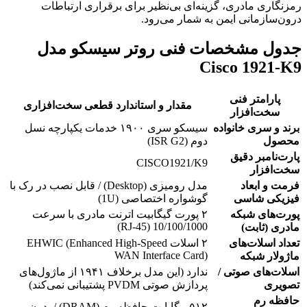
رمزنگاری مادری، گزینه‌ای بی‌نظیر برای برقراری ارتباطات
درون‌سازمانی ایمن به شمار می‌رود.
جدول مشخصات فنی روتر سیسکو مدل
Cisco 1921-K9
پارامتر فنی
مقدار و استاندارد قطعی سخت‌افزاری
سخت‌افزار
برند و سری خانواده
سیسکو سری ۱۹۰۰ خدمات یکپارچه نسل
محصول
دوم (ISR G2)
پارت‌نامبر دقیق
CISCO1921/K9
سخت‌افزار
فرمت و ابعاد
مدل رومیزی (Desktop) / قابل نصب در رک با
فیزیکی شاسی
گوشواره اختصاصی (1U)
پورت‌های شبکه
۲ پورت گیگابیت اترنت مادری با سرعت
10/100/1000 (RJ-45)
مادری (ثابت)
تعداد اسلات‌های
۲ اسلات EHWIC (Enhanced High-Speed
WAN Interface Card)
ماژولار شبکه
اسلات‌های صوتی /
ندارد (این مدل برخلاف ۱۹۴۱ از ماژول‌های
تصویری
پردازش صوتی PVDM پشتیبانی نمی‌کند)
حافظه رم
۵۱۲ مگابایت حافظه رم (DRAM) / بدون