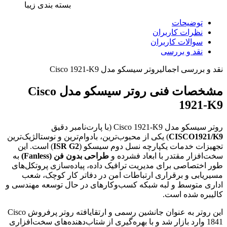
بسته بندی زیبا
توضیحات
نظرات کاربران
سوالات کاربران
نقد و بررسی
نقد و بررسی اجمالی
روتر سیسکو مدل Cisco 1921-K9
مشخصات فنی روتر سیسکو مدل Cisco
1921-K9
روتر سیسکو مدل Cisco 1921-K9 (با پارت‌نامبر دقیق
CISCO1921/K9
) یکی از محبوب‌ترین، بادوام‌ترین و نوستالژیک‌ترین
تجهیزات خدمات یکپارچه نسل دوم سیسکو (
ISR G2
) است. این
سخت‌افزار مقتدر با ابعاد فشرده و
طراحی بدون فن (Fanless)
به
طور اختصاصی برای مدیریت ترافیک داده، پیاده‌سازی پروتکل‌های
مسیریابی و برقراری ارتباطات امن در دفاتر کار کوچک، شعب
اداری متوسط و لبه شبکه کسب‌وکارهای در حال توسعه مهندسی و
کالیبره شده است.
این روتر به عنوان جانشین رسمی و ارتقایافته روتر پرفروش Cisco
1841 وارد بازار شد و با بهره‌گیری از شتاب‌دهنده‌های سخت‌افزاری