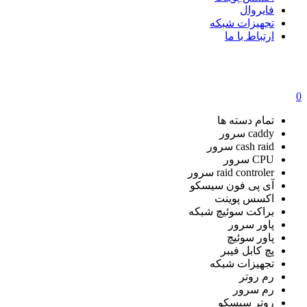
فایروال
تجهیزات شبکه
ارتباط با ما
0
تمام دسته ها
caddy سرور
cash raid سرور
CPU سرور
raid controler سرور
آی پی فون سیسکو
اکسس پوینت
براکت سوئیچ شبکه
پاور سرور
پاور سوئیچ
پچ کابل فیبر
تجهیزات شبکه
رم روتر
رم سرور
روتر سیسکو