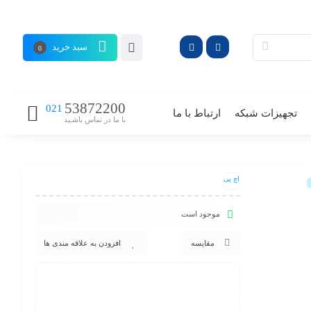
سبد خرید
0
53872200
021
تجهیزات شبکه
ارتباط با ما
با ما در تماس باشـید
اچ پی
موجود است
مقایسه
افزودن به علاقه مندی ها