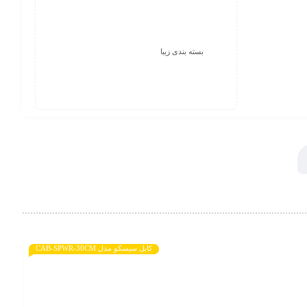
بسته بندی زیبا
کابل سیسکو مدل CAB-SPWR-30CM