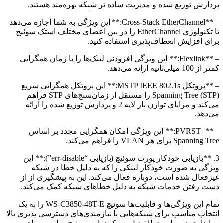
پردازش توزیع شده و مدیریت ساده تر شبکه بهره‌مند هستند.
– **Cross-Stack EtherChannel:** این ویژگی به شما اجازه می‌دهد
تا تکنولوژی EtherChannel را در بین اعضای مختلف استک سوئیچ
برای افزایش انعطاف‌پذیری استفاده کنید.
– **Flexlink:** این ویژگی افزودنی لینک‌ها را با زمان همگرایی
کمتر از 100 میلی‌ثانیه ارائه می‌دهد.
– **پروتکل MSTP IEEE 802.1s:** این پروتکل همگرایی سریع
Spanning Tree (STP) را مستقل از زمان‌سنج‌های STP فراهم
می‌کند و مزایای توازن بار لایه 2 و پردازش توزیع شده را ارائه
می‌دهد.
– **+PVRST:** این ویژگی امکان همگرایی مجدد بر اساس
Spanning Tree برای هر VLAN را فراهم می‌کند.
3. **بازیابی خودکار پورت سوئیچ (بازیابی “err-disable”):** این
ویژگی به صورت خودکار لینکی را که به دلیل خطا در شبکه
غیرفعال شده است، دوباره فعال می‌کند. این به پیشگیری از از
دست رفتن خدمات شبکه به دلیل خطاهای شبکه کمک می‌کند.
تمام این ویژگی‌ها و قابلیت‌ها سوئیچ WS-C3850-48T-E را به یک
انتخاب مناسب برای شبکه‌هایی با نیازمندی‌های دسترسی پذیری بالا
و پایداری در برابر خطا تبدیل می‌کنند. این سوئیچ مناسب برای