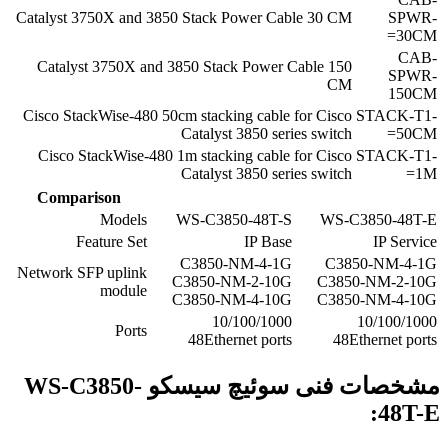
Catalyst 3750X and 3850 Stack Power Cable 30 CM
SPWR-
30CM=
CAB-
Catalyst 3750X and 3850 Stack Power Cable 150
SPWR-
CM
150CM
Cisco StackWise-480 50cm stacking cable for Cisco
STACK-T1-
Catalyst 3850 series switch
50CM=
Cisco StackWise-480 1m stacking cable for Cisco
STACK-T1-
Catalyst 3850 series switch
1M=
Comparison
Models
WS-C3850-48T-S
WS-C3850-48T-E
Feature Set
IP Base
IP Service
C3850-NM-4-1G
C3850-NM-4-1G
Network SFP uplink
C3850-NM-2-10G
C3850-NM-2-10G
module
C3850-NM-4-10G
C3850-NM-4-10G
10/100/1000
10/100/1000
Ports
48Ethernet ports
48Ethernet ports
مشخصات فنی سوئیچ سیسکو
WS-C3850-
48T-E: