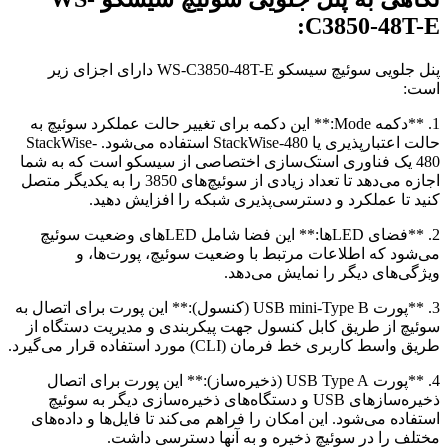
C3850-48T-E:
پنل جلویی سوئیچ سیسکو WS-C3850-48T-E دارای اجزای زیر
است:
1. **دکمه Mode:** این دکمه برای تغییر حالت عملکرد سوئیچ به
حالت اعتبارپذیری یا StackWise-480 استفاده می‌شود. StackWise-
480 یک فناوری استک‌سازی اختصاصی از سیسکو است که به شما
اجازه می‌دهد تا تعداد زیادی از سوئیچ‌های 3850 را به یکدیگر متصل
کنید تا عملکرد و دسترسی‌پذیری شبکه را افزایش دهید.
2. **فضای LEDها:** این فضا شامل LEDهای وضعیت سوئیچ
می‌شود که اطلاعات مرتبط با وضعیت سوئیچ، پورت‌ها، و
ویژگی‌های دیگر را نمایش می‌دهد.
3. **پورت USB mini-Type B (کنسول):** این پورت برای اتصال به
سوئیچ از طریق کابل کنسول جهت پیکربندی و مدیریت دستگاه از
طریق واسط کاربری خط فرمان (CLI) مورد استفاده قرار می‌گیرد.
4. **پورت USB Type A (ذخیره‌ساز):** این پورت برای اتصال
ذخیره‌سازهای USB و دستگاه‌های ذخیره‌سازی دیگر به سوئیچ
استفاده می‌شود. این امکان را فراهم می‌کند تا فایل‌ها و داده‌های
مختلف را در سوئیچ ذخیره و به آنها دسترسی داشت.