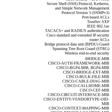
Secure Shell (SSH) Protocol, Kerberos,
and Simple Network Management
Protocol Version 3 (SNMPv3)
Port-based ACLs
TrustSec SXP
IEEE 802.1ae
TACACS+ and RADIUS authentication
Cisco standard and extended IP security
router ACLs
Bridge protocol data unit (BPDU) Guard
Spanning Tree Root Guard (STRG)
Wireless end-to-end security
BRIDGE-MIB
CISCO-AUTH-FRAMEWORK-MIB
CISCO-BGP4-MIB, BGP4-MIB
CISCO-BRIDGE-EXT-MIB
CISCO-BULK-FILE-MIB
CISCO-CABLE-DIAG-MIB
CISCO-CALLHOME-MIB
CISCO-CEF-MIB
CISCO-CIRCUIT-INTERFACE-MIB
CISCO-ENTITY-VENDORTYPE-OID-
MIB
CISCO-CONTEXT-MAPPING-MIB