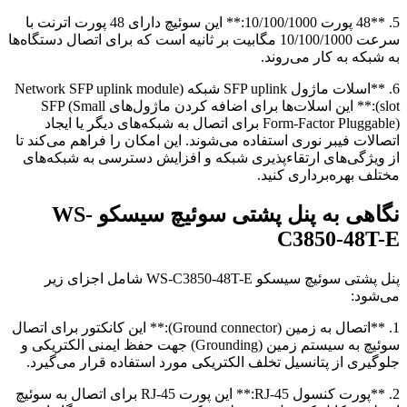
5. **48 پورت 10/100/1000:** این سوئیچ دارای 48 پورت اترنت با
سرعت 10/100/1000 مگابیت بر ثانیه است که برای اتصال دستگاه‌ها
به شبکه به کار می‌روند.
6. **اسلات ماژول SFP uplink شبکه (Network SFP uplink module
slot):** این اسلات‌ها برای اضافه کردن ماژول‌های SFP (Small
Form-Factor Pluggable) برای اتصال به شبکه‌های دیگر یا ایجاد
اتصالات فیبر نوری استفاده می‌شوند. این امکان را فراهم می‌کند تا
از ویژگی‌های ارتقاءپذیری شبکه و افزایش دسترسی به شبکه‌های
مختلف بهره‌برداری کنید.
نگاهی به پنل پشتی سوئیچ سیسکو
WS-
C3850-48T-E
پنل پشتی سوئیچ سیسکو WS-C3850-48T-E شامل اجزای زیر
می‌شود:
1. **اتصال به زمین (Ground connector):** این کانکتور برای اتصال
سوئیچ به سیستم زمین (Grounding) جهت حفظ ایمنی الکتریکی و
جلوگیری از پتانسیل تخلف الکتریکی مورد استفاده قرار می‌گیرد.
2. **پورت کنسول RJ-45:** این پورت RJ-45 برای اتصال به سوئیچ