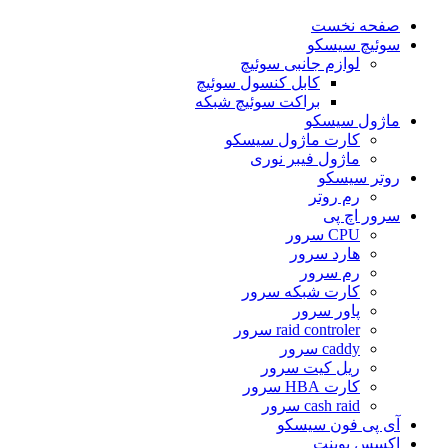
صفحه نخست
سوئیچ سیسکو
لوازم جانبی سوئیچ
کابل کنسول سوئیچ
براکت سوئیچ شبکه
ماژول سیسکو
کارت ماژول سیسکو
ماژول فیبر نوری
روتر سیسکو
رم روتر
سرور اچ پی
CPU سرور
هارد سرور
رم سرور
کارت شبکه سرور
پاور سرور
raid controler سرور
caddy سرور
ریل کیت سرور
کارت HBA سرور
cash raid سرور
آی پی فون سیسکو
اکسس پوینت