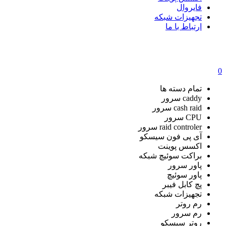
فایروال
تجهیزات شبکه
ارتباط با ما
0
تمام دسته ها
caddy سرور
cash raid سرور
CPU سرور
raid controler سرور
آی پی فون سیسکو
اکسس پوینت
براکت سوئیچ شبکه
پاور سرور
پاور سوئیچ
پچ کابل فیبر
تجهیزات شبکه
رم روتر
رم سرور
روتر سیسکو