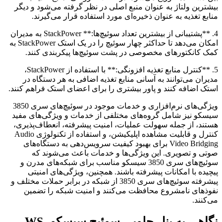
بیشترین ولتاژ به عنوان منبع اصلی در نظر گرفته می‌شود و دیگر
منابع تغذیه به عنوان ذخیره‌ای مورد استفاده قرار می‌گیرند.
4. **پشتیبانی از بیشترین تعداد سوئیچ‌ها:** StackPower به مدیران
امکان می‌دهد تا حداکثر چهار سوئیچ را در یک استک StackPower به
کمک کانکتور‌های مخصوصی در پشت سوئیچ‌ها پیکربندی کنند.
5. **کنترل منابع تغذیه افزونگی:** با استفاده از StackPower،
مدیران می‌توانند به آسانی منابع تغذیه اضافی به هر دستگاه در
استک اضافه کنند و پاور بیشتری را برای اعضای استک فراهم کنند.
ویژگی‌های نرم‌افزاری و خدمات موجود در سوئیچ‌های سری 3850
سیسکو نیز شامل گروه‌های مختلفی از خدمات و ویژگی‌های مفید
هستند، از جمله سهولت عملیات، امنیت پیشرفته، انعطاف‌پذیری،
کنترل و قابلیت مشاهده اپلیکیشن، و استفاده از تکنولوژی Audio
Video Bridging برای بهبود کیفیت سرویس‌دهی به دستگاه‌های
صوتی و تصویری. این ویژگی‌ها و خدمات باعث می‌شوند که
سوئیچ‌های سری 3850 سیسکو مناسب برای شبکه‌های مدرن و
پیچیده با امکانات پیشرفته باشند. همچنین، ویژگی‌های امنیتی
پیشرفته سوئیچ‌های سری 3850 از شبکه در برابر حملات مختلف و
نفوذهای نامشروع محافظت می‌کنند و امنیت شبکه را تضمین
می‌کنند.
نگاهی به پنل جلویی سوئیچ سیسکو WS-