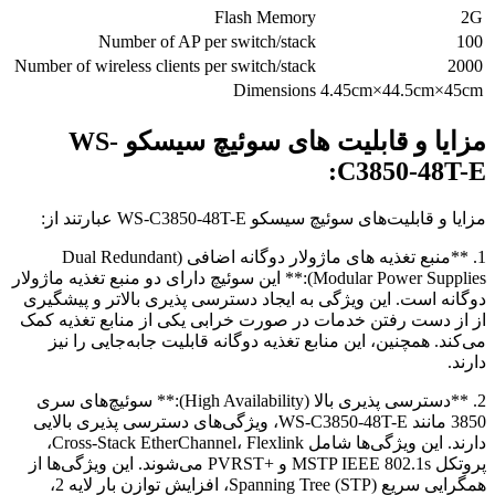
Flash Memory
2G
Number of AP per switch/stack
100
Number of wireless clients per switch/stack
2000
Dimensions
4.45cm×44.5cm×45cm
مزایا و قابلیت های سوئیچ سیسکو WS-
C3850-48T-E:
مزایا و قابلیت‌های سوئیچ سیسکو WS-C3850-48T-E عبارتند از:
1. **منبع تغذیه های ماژولار دوگانه اضافی (Dual Redundant
Modular Power Supplies):** این سوئیچ دارای دو منبع تغذیه ماژولار
دوگانه است. این ویژگی به ایجاد دسترسی پذیری بالاتر و پیشگیری
از از دست رفتن خدمات در صورت خرابی یکی از منابع تغذیه کمک
می‌کند. همچنین، این منابع تغذیه دوگانه قابلیت جابه‌جایی را نیز
دارند.
2. **دسترسی پذیری بالا (High Availability):** سوئیچ‌های سری
3850 مانند WS-C3850-48T-E، ویژگی‌های دسترسی پذیری بالایی
دارند. این ویژگی‌ها شامل Cross-Stack EtherChannel، Flexlink،
پروتکل MSTP IEEE 802.1s و +PVRST می‌شوند. این ویژگی‌ها از
همگرایی سریع Spanning Tree (STP)، افزایش توازن بار لایه 2،