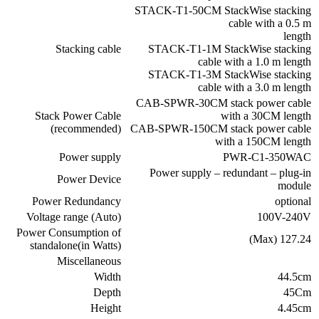
STACK-T1-50CM StackWise stacking
cable with a 0.5 m
length
Stacking cable
STACK-T1-1M StackWise stacking
cable with a 1.0 m length
STACK-T1-3M StackWise stacking
cable with a 3.0 m length
CAB-SPWR-30CM stack power cable
Stack Power Cable
with a 30CM length
(recommended)
CAB-SPWR-150CM stack power cable
with a 150CM length
Power supply
PWR-C1-350WAC
Power supply – redundant – plug-in
Power Device
module
Power Redundancy
optional
Voltage range (Auto)
100V-240V
Power Consumption of
127.24 (Max)
standalone(in Watts)
Miscellaneous
Width
44.5cm
Depth
45Cm
Height
4.45cm