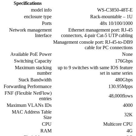
Specifications
model info
WS-C3850-48T-E
enclosure type
Rack-mountable – 1U
Ports
48x 10/100/1000
Network management
Ethernet management port: RJ-45
Interface
connectors, 4-pair Cat-5 UTP cabling
Management console port: RJ-45-to-DB9
cable for PC connections
Available PoE Power
None
Switching Capacity
176Gbps
Maximum stacking
up to 9 switches with same IOS feature
number
set in same series
Stack Bandwidth
480Gbps
Forwarding Performance
130.95Mpps
FNF (Flexible NetFlow)
48,000flows
entries
Maximum VLANs IDs
4000
MAC Address Table
32K
Size
CPU
Multicore CPU
RAM
4G