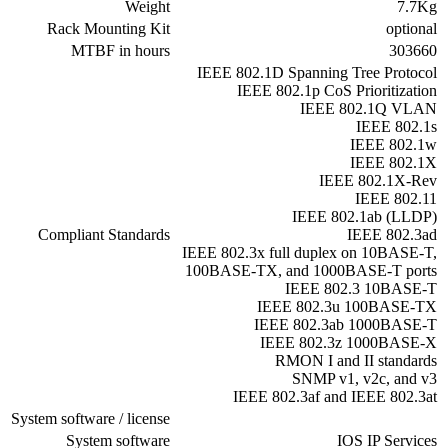
Weight
7.7Kg
Rack Mounting Kit
optional
MTBF in hours
303660
IEEE 802.1D Spanning Tree Protocol
IEEE 802.1p CoS Prioritization
IEEE 802.1Q VLAN
IEEE 802.1s
IEEE 802.1w
IEEE 802.1X
IEEE 802.1X-Rev
IEEE 802.11
(IEEE 802.1ab (LLDP
Compliant Standards
IEEE 802.3ad
IEEE 802.3x full duplex on 10BASE-T,
100BASE-TX, and 1000BASE-T ports
IEEE 802.3 10BASE-T
IEEE 802.3u 100BASE-TX
IEEE 802.3ab 1000BASE-T
IEEE 802.3z 1000BASE-X
RMON I and II standards
SNMP v1, v2c, and v3
IEEE 802.3af and IEEE 802.3at
System software / license
System software
IOS IP Services