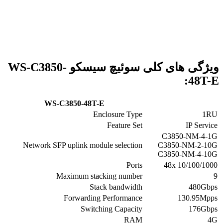
ویژگی های کلی سوئیچ سیسکو WS-C3850-
48T-E:
WS-C3850-48T-E
Enclosure Type
1RU
Feature Set
IP Service
C3850-NM-4-1G
Network SFP uplink module selection
C3850-NM-2-10G
C3850-NM-4-10G
Ports
48x 10/100/1000
Maximum stacking number
9
Stack bandwidth
480Gbps
Forwarding Performance
130.95Mpps
Switching Capacity
176Gbps
RAM
4G