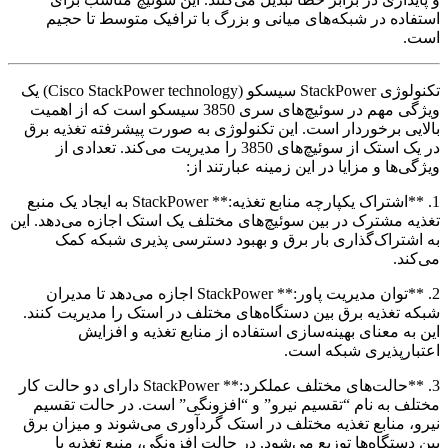
استفاده در شبکه‌های میانی و بزرگ با ترافیک متوسط تا حجیم
است.
تکنولوژی StackPower سیسکو (Cisco StackPower technology) یک
ویژگی مهم در سوئیچ‌های سری 3850 سیسکو است که از اهمیت
بالایی برخوردار است. این تکنولوژی به صورت پیشرفته تغذیه برق
در یک استک از سوئیچ‌های 3850 را مدیریت می‌کند. تعدادی از
ویژگی‌ها و مزایا در این زمینه عبارتند از:
1. **اشتراک یکپارچه منابع تغذیه:** StackPower به ایجاد یک منبع
تغذیه مشترک در بین سوئیچ‌های مختلف یک استک اجازه می‌دهد. این
به اشتراک‌گذاری بار برق و بهبود دسترسی پذیری شبکه کمک
می‌کند.
2. **توان مدیریت پاور:** StackPower اجازه می‌دهد تا مدیران
شبکه تغذیه برق بین دستگاه‌های مختلف در استک را مدیریت کنند.
این به معنای بهینه‌سازی استفاده از منابع تغذیه و افزایش
اعتبارپذیری شبکه است.
3. **حالت‌های مختلف عملکرد:** StackPower دارای دو حالت کار
مختلف به نام “تقسیم نیرو” و “افزونگی” است. در حالت تقسیم
نیرو، منابع تغذیه مختلف در استک گردآوری می‌شوند و میزان برق
بین دستگاه‌ها توزیع می‌شود. در حالت افزونگی، منبع تغذیه با