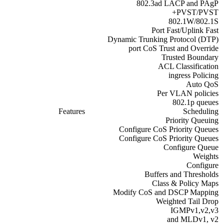
802.3ad LACP and PAgP
PVST/PVST+
802.1W/802.1S
Port Fast/Uplink Fast
Dynamic Trunking Protocol (DTP)
port CoS Trust and Override
Trusted Boundary
ACL Classification
ingress Policing
Auto QoS
Per VLAN policies
802.1p queues
Features
Scheduling
Priority Queuing
Configure CoS Priority Queues
Configure CoS Priority Queues
Configure Queue
Weights
Configure
Buffers and Thresholds
Class & Policy Maps
Modify CoS and DSCP Mapping
Weighted Tail Drop
IGMPv1,v2,v3
and MLDv1, v2