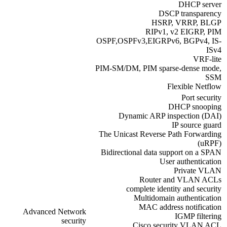
DHCP server
DSCP transparency
HSRP, VRRP, BLGP
RIPv1, v2 EIGRP, PIM
OSPF,OSPFv3,EIGRPv6, BGPv4, IS-
ISv4
VRF-lite
PIM-SM/DM, PIM sparse-dense mode,
SSM
Flexible Netflow
Port security
DHCP snooping
Dynamic ARP inspection (DAI)
IP source guard
The Unicast Reverse Path Forwarding
(uRPF)
Bidirectional data support on a SPAN
User authentication
Private VLAN
Router and VLAN ACLs
complete identity and security
Multidomain authentication
MAC address notification
Advanced Network
IGMP filtering
security
Cisco security VLAN ACL