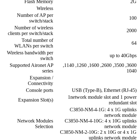
Flash Memory
2G
Wireless
Number of AP per
100
switch/stack
Number of wireless
2000
clients per switch/stack
Total number of
64
WLANs per switch
Wireless bandwidth per
up to 40Gbps
switch
Supported Aironet AP
3600, 3500, 2600, 1600, 1260, 1140,
series
1040
Expansion /
Connectivity
Console ports
USB (Type-B), Ethernet (RJ-45)
1network module slot and 1 power
Expansion Slot(s)
redundant slot
C3850-NM-4-1G: 4 x 1G uplinks
network module
Network Modules
C3850-NM-4-10G: 4 x 10G uplinks
Selection
network module
C3850-NM-2-10G: 2 x 10G or 4 x 1G
uplinks network module