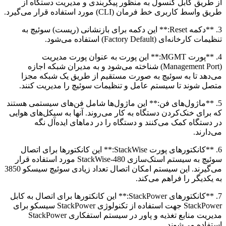
از طریق کابل کنسول به منظور پیکربندی و مدیریت دستگاه از
طریق واسط کاربری خط فرمان (CLI) مورد استفاده قرار می‌گیرد.
3. **دکمه Reset:** این دکمه برای بازنشانی (ریست) سوئیچ به
تنظیمات کارخانه‌ای (Factory Default) استفاده می‌شود.
4. **پورت MGMT:** این پورت به عنوان پورت مدیریت
(Management Port) شناخته می‌شود و به مدیران شبکه اجازه
می‌دهد تا به سوئیچ به صورت مستقیم از طریق یک شبکه مجزا
متصل شوند تا سیستم عامل و تنظیمات سوئیچ را مدیریت کنند.
5. **ماژول‌های فن:** این ماژول‌ها شامل فن‌های سیستمی هستند
که برای خنک‌کردن دستگاه به کار می‌روند. آنها به سیکل‌های هوایی
در دستگاه کمک می‌کنند و دستگاه را در دماهای ایده‌آل نگه
می‌دارند.
6. **کانکتورهای پورت StackWise:** این کانکتورها برای اتصال
سوئیچ به سیستم استک‌سازی StackWise-480 مورد استفاده قرار
می‌گیرند. این سیستم امکان اتصال تعداد زیادی سوئیچ سیسکو 3850
به یکدیگر را فراهم می‌کند.
7. **کانکتورهای StackPower:** این کانکتورها برای اتصال به کابل
StackPower جهت استفاده از تکنولوژی StackPower سیسکو برای
مدیریت منابع تغذیه و پاور در سیستم استفکاری StackPower
استفاده می‌شوند.