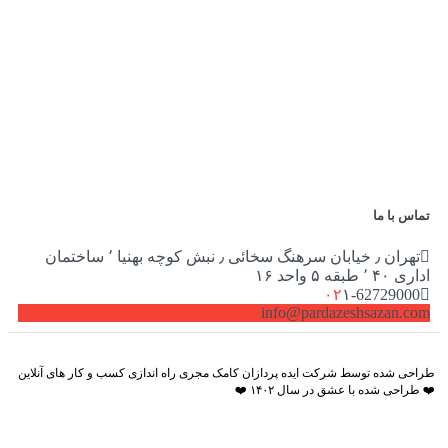
تماس با ما
تهران ٫ خیابان سرهنگ سخائی ٫ نبش کوچه بهنیا ٬ ساختمان
اداری ۴۰ ٬ طبقه ۵ واحد ۱۶
۰۲
۱-62729000
info@pardazeshsazan.com
راحی شده توسط شرکت ایده پردازان کامک مجری راه اندازی کسب و کار های آنلاین
️ طراحی شده با عشق در سال ۱۴۰۲ ❤️