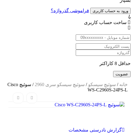
پار
فراموشی گذرواژه؟
ساخت حساب کاربری
قل 8 کاراکتر
خانه
/
سوئیچ سیسکو
/
سوئیچ سیسکو سری 2960
/ سوئیچ Cisco
WS-C2960S-24PS-L
گزارش نادرستی مشخصات