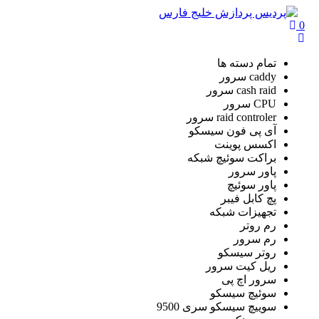
0
تمام دسته ها
caddy سرور
cash raid سرور
CPU سرور
raid controler سرور
آی پی فون سیسکو
اکسس پوینت
براکت سوئیچ شبکه
پاور سرور
پاور سوئیچ
پچ کابل فیبر
تجهیزات شبکه
رم روتر
رم سرور
روتر سیسکو
ریل کیت سرور
سرور اچ پی
سوئیچ سیسکو
سوییچ سیسکو سری 9500