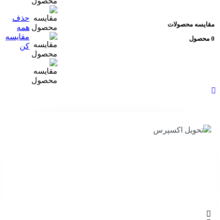
حذف
قایسه محصولات
همه
مقایسه
ول
کن
تحویل اکسپرس
ضما