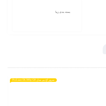
بسته بندی زیبا
سرور اچ پی مدل ProLiant DL380p G8