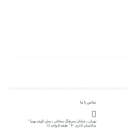
,۰۰۰
سرور HP مدل G9
افزو
به
سبد
تماس با ما
تهران ٫ خیابان سرهنگ سخائی ٫ نبش کوچه بهنیا ٬
ساختمان اداری ۴۰ ٬ طبقه ۵ واحد ۱۶