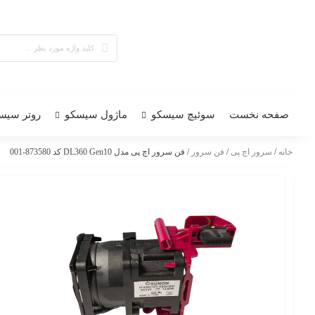
صفحه نخست
سوئیچ سیسکو
ماژول سیسکو
روتر سیس
خانه
/
سرور اچ پی
/
فن سرور
/ فن سرور اچ پی مدل DL360 Gen10 کد 873580-001