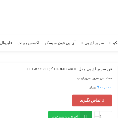
کو
سرور اچ پی
آی پی فون سیسکو
اکسس پوینت
فایروال
فن سرور اچ پی مدل DL360 Gen10 کد 873580-001
دسته :
فن سرور
,
سرور اچ پی
۹۰۰,۰۰۰
تومان
تماس بگیرید
افزودن به سبد خرید