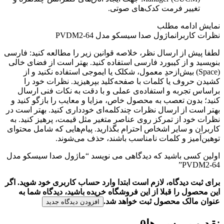
تغییر فرمت کدک‌های صوتی.
نمایش
ادامه مطلب
نظرات کاربران
ماژول صدا سیسکو مدل PVDM2-64
لطفا پیش از ارسال نظر، خلاصه قوانین زیر را مطالعه کنید: فارسی
بنویسید و از کیبورد فارسی استفاده کنید. بهتر است از فضای خالی
(Space) بیش‌از‌حدِ معمول، شکلک یا ایموجی استفاده نکنید و از
کشیدن حروف یا کلمات با صفحه‌کلید بپرهیزید. نظرات خود را
براساس تجربه و استفاده‌ی عملی و با دقت به نکات فنی ارسال
کنید؛ بدون تعصب به محصول خاص، مزایا و معایب را بازگو کنید و
بهتر است از ارسال نظرات چندکلمه‌‌ای خودداری کنید. بهتر است در
نظرات خود از تمرکز روی عناصر متغیر مثل قیمت، پرهیز کنید. به
کاربران و سایر اشخاص احترام بگذارید. پیام‌هایی که شامل محتوای
توهین‌آمیز و کلمات نامناسب باشند، حذف می‌شوند.
اولین کسی باشید که دیدگاهی می نویسد “ماژول صدا سیسکو مدل
PVDM2-64”
برای ثبت دیدگاه، لازم است ابتدا وارد حساب کاربری خود شوید. اگر
این محصول را قبلا از این فروشگاه خریده باشید، دیدگاه شما به
عنوان مالک محصول ثبت خواهد شد.
افزودن دیدگاه جدید
نقد و بررسی‌ها
0