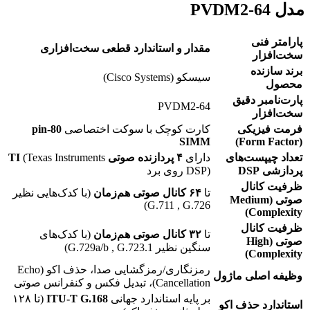
مدل PVDM2-64
پارامتر فنی
مقدار و استاندارد قطعی سخت‌افزاری
سخت‌افزار
برند سازنده
سیسکو (Cisco Systems)
محصول
پارت‌نامبر دقیق
PVDM2-64
سخت‌افزار
فرمت فیزیکی
کارت کوچک با سوکت اختصاصی
80-pin
SIMM
(Form Factor)
تعداد چیپست‌های
دارای
۴ پردازنده صوتی TI
(Texas Instruments
پردازشی DSP
DSP) روی برد
ظرفیت کانال
تا
۶۴ کانال صوتی هم‌زمان
(با کدک‌هایی نظیر
صوتی (Medium
G.711 , G.726)
Complexity)
ظرفیت کانال
تا
۳۲ کانال صوتی هم‌زمان
(با کدک‌های
صوتی (High
سنگین نظیر G.729a/b , G.723.1)
Complexity)
رمزنگاری/رمزگشایی صدا، حذف اکو (Echo
وظیفه اصلی ماژول
Cancellation)، تبدیل فکس و کنفرانس صوتی
بر پایه استاندارد جهانی
ITU-T G.168
(تا ۱۲۸
استاندارد حذف اکو