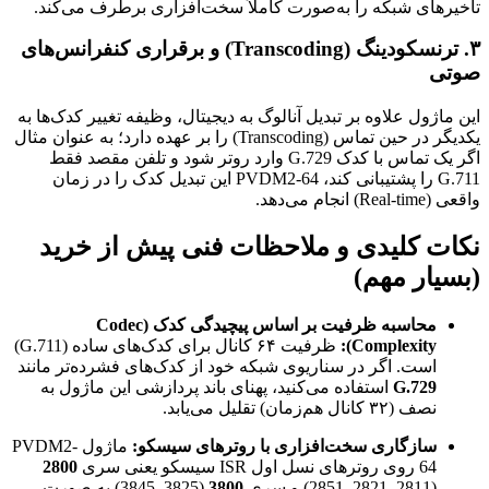
تاخیرهای شبکه را به‌صورت کاملاً سخت‌افزاری برطرف می‌کند.
۳. ترنسکودینگ (Transcoding) و برقراری کنفرانس‌های
صوتی
این ماژول علاوه بر تبدیل آنالوگ به دیجیتال، وظیفه تغییر کدک‌ها به
یکدیگر در حین تماس (Transcoding) را بر عهده دارد؛ به عنوان مثال
اگر یک تماس با کدک G.729 وارد روتر شود و تلفن مقصد فقط
G.711 را پشتیبانی کند، PVDM2-64 این تبدیل کدک را در زمان
واقعی (Real-time) انجام می‌دهد.
نکات کلیدی و ملاحظات فنی پیش از خرید
(بسیار مهم)
محاسبه ظرفیت بر اساس پیچیدگی کدک (Codec
Complexity):
ظرفیت ۶۴ کانال برای کدک‌های ساده (G.711)
است. اگر در سناریوی شبکه خود از کدک‌های فشرده‌تر مانند
G.729
استفاده می‌کنید، پهنای باند پردازشی این ماژول به
نصف (۳۲ کانال هم‌زمان) تقلیل می‌یابد.
سازگاری سخت‌افزاری با روترهای سیسکو:
ماژول PVDM2-
64 روی روترهای نسل اول ISR سیسکو یعنی سری
2800
(2811, 2821, 2851) و سری
3800
(3825, 3845) به صورت