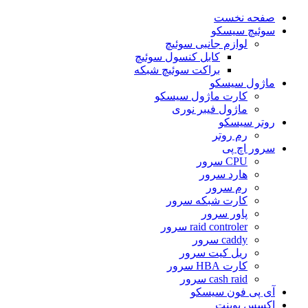
صفحه نخست
سوئیچ سیسکو
لوازم جانبی سوئیچ
کابل کنسول سوئیچ
براکت سوئیچ شبکه
ماژول سیسکو
کارت ماژول سیسکو
ماژول فیبر نوری
روتر سیسکو
رم روتر
سرور اچ پی
CPU سرور
هارد سرور
رم سرور
کارت شبکه سرور
پاور سرور
raid controler سرور
caddy سرور
ریل کیت سرور
کارت HBA سرور
cash raid سرور
آی پی فون سیسکو
اکسس پوینت