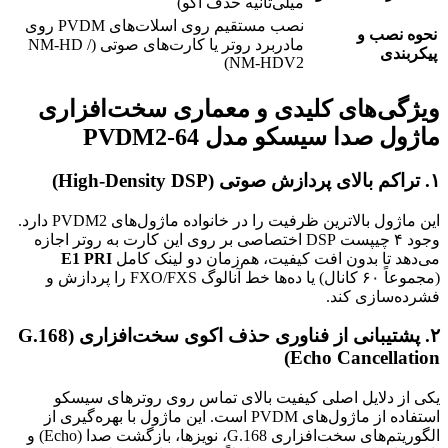
میلی‌ثانیه حذف اکو)
نصب مستقیم روی اسلات‌های PVDM روی
نحوه نصب و
مادربرد روتر یا کارت‌های صوتی (NM-HD /
پیکربندی
NM-HDV2)
ویژگی‌های کلیدی و معماری سخت‌افزاری
ماژول صدا سیسکو مدل PVDM2-64
۱. تراکم بالای پردازش صوتی (High-Density DSP)
این ماژول بالاترین ظرفیت را در خانواده ماژول‌های PVDM2 دارد.
وجود ۴ چیپست DSP اختصاصی بر روی این کارت به روتر اجازه
می‌دهد تا بدون افت کیفیت، هم‌زمان دو لینک کامل
E1 PRI
(مجموعاً ۶۰ کانال) یا ده‌ها خط آنالوگ FXO/FXS را پردازش و
فشرده‌سازی کند.
۲. پشتیبانی از فناوری حذف اکوی سخت‌افزاری (G.168
Echo Cancellation)
یکی از دلایل اصلی کیفیت بالای تماس روی روترهای سیسکو
استفاده از ماژول‌های PVDM است. این ماژول با بهره‌گیری از
الگوریتم‌های سخت‌افزاری G.168، نویزها، بازگشت صدا (Echo) و