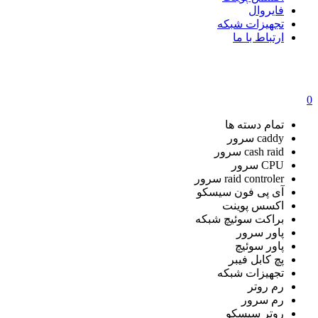
فایروال
تجهیزات شبکه
ارتباط با ما
0
تمام دسته ها
caddy سرور
cash raid سرور
CPU سرور
raid controler سرور
آی پی فون سیسکو
اکسس پوینت
براکت سوئیچ شبکه
پاور سرور
پاور سوئیچ
پچ کابل فیبر
تجهیزات شبکه
رم روتر
رم سرور
روتر سیسکو