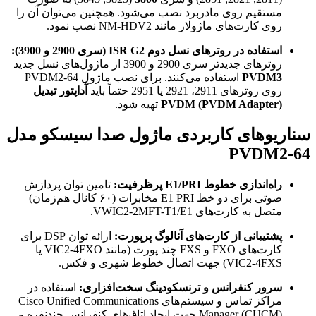
مستقیم روی مادربرد نصب می‌شود. همچنین می‌توان آن را
روی کارت‌های ماژولار مانند NM-HDV2 نصب نمود.
استفاده در روترهای نسل دوم ISR G2 (سری 2900 و 3900):
روترهای جدیدتر سری 2900 و 3900 از ماژول‌های نسل جدید
PVDM3
استفاده می‌کنند. برای نصب ماژول PVDM2-64
روی روترهای 2911، 2921 یا 2951 حتماً باید
آداپتور تبدیل
PVDM (PVDM Adapter)
تهیه شود.
سناریوهای کاربردی ماژول صدا سیسکو مدل
PVDM2-64
راه‌اندازی خطوط E1/PRI پرظرفیت:
تامین توان پردازش
صوتی برای دو خط E1 PRI مخابرات (۶۰ کانال هم‌زمان)
متصل به کارت‌های VWIC2-2MFT-T1/E1.
پشتیبانی از کارت‌های آنالوگ پرپورت:
ارائه توان DSP برای
کارت‌های FXO و FXS چند پورت (مانند VIC2-4FXO یا
VIC2-4FXS) جهت اتصال خطوط شهری و فکس.
سرور کنفرانس و ترنسکودینگ سخت‌افزاری:
استفاده در
مراکز تماس و سیستم‌های Cisco Unified Communications
Manager (CUCM) جهت ایجاد اتاق‌های کنفرانس چندنفره و