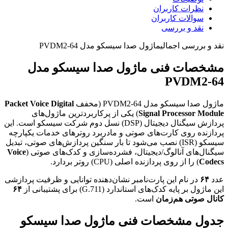
نظرات کاربران
سوالات کاربران
نقد و بررسی
نقد و بررسی اجمالی
ماژول صدا سیسکو مدل PVDM2-64
مشخصات فنی ماژول صدا سیسکو مدل
PVDM2-64
ماژول صدا سیسکو مدل PVDM2-64 (مخفف
Packet Voice Digital
Signal Processor Module
) یکی از پرکاربردترین ماژول‌های
پردازش سیگنال دیجیتال (DSP) نسل دوم شرکت سیسکو است. این
پردازنده روی کارت‌های صوتی و مادربرد روترهای خدمات یکپارچه
سیسکو (ISR) نصب می‌شود تا بار سنگین پردازش‌های صوتی، تبدیل
سیگنال‌های آنالوگ/دیجیتال، فشرده‌سازی و کدک‌های صوتی (
Voice
Codecs
) را از روی پردازنده اصلی (CPU) روتر بردارد.
عدد
۶۴
در نام این پارت‌نامبر نشان‌دهنده توانایی و ظرفیت پردازشی
این ماژول بر پایه کدک‌های استاندارد (G.711) برای پشتیبانی از
۶۴
کانال صوتی هم‌زمان
است.
جدول مشخصات فنی ماژول صدا سیسکو