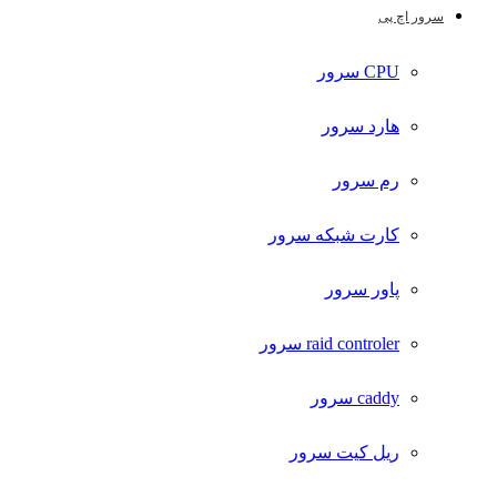
سرور اچ پی
CPU سرور
هارد سرور
رم سرور
کارت شبکه سرور
پاور سرور
raid controler سرور
caddy سرور
ریل کیت سرور