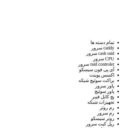
تمام دسته ها
caddy سرور
cash raid سرور
CPU سرور
raid controler سرور
آی پی فون سیسکو
اکسس پوینت
براکت سوئیچ شبکه
پاور سرور
پاور سوئیچ
پچ کابل فیبر
تجهیزات شبکه
رم روتر
رم سرور
روتر سیسکو
ریل کیت سرور