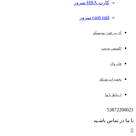
کارت HBA سرور
cash raid سرور
آی پی فون سیسکو
اکسس پوینت
فایروال
تجهیزات شبکه
ارتباط با ما
53872200
021
با ما در تماس باشـید