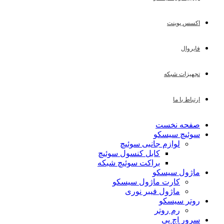
اکسس پوینت
فایروال
تجهیزات شبکه
ارتباط با ما
صفحه نخست
سوئیچ سیسکو
لوازم جانبی سوئیچ
کابل کنسول سوئیچ
براکت سوئیچ شبکه
ماژول سیسکو
کارت ماژول سیسکو
ماژول فیبر نوری
روتر سیسکو
رم روتر
سرور اچ پی