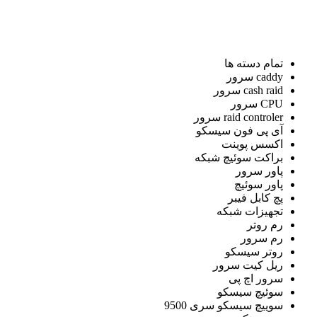
تمام دسته ها
caddy سرور
cash raid سرور
CPU سرور
raid controler سرور
آی پی فون سیسکو
اکسس پوینت
براکت سوئیچ شبکه
پاور سرور
پاور سوئیچ
پچ کابل فیبر
تجهیزات شبکه
رم روتر
رم سرور
روتر سیسکو
ریل کیت سرور
سرور اچ پی
سوئیچ سیسکو
سوییچ سیسکو سری 9500