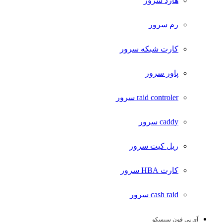
هارد سرور
رم سرور
کارت شبکه سرور
پاور سرور
raid controler سرور
caddy سرور
ریل کیت سرور
کارت HBA سرور
cash raid سرور
آی پی فون سیسکو