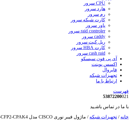
CPU سرور
هارد سرور
رم سرور
کارت شبکه سرور
پاور سرور
raid controler سرور
caddy سرور
ریل کیت سرور
کارت HBA سرور
cash raid سرور
آی پی فون سیسکو
اکسس پوینت
فایروال
تجهیزات شبکه
ارتباط با ما
فهرست
53872200
021
با ما در تماس باشـید
خانه
/
تجهیزات شبکه
/ ماژول فیبر نوری CISCO مدل CVR-CFP2-CPAK4