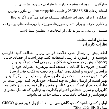
سازگاری با تجهیزات پیشرفته دارند. با طراحی فشرده، پشتیبانی از
استانداردهای 25GBASE-SR و قابلیت hot-swappable، این ماژول بهترین
عملکرد را برای تجهیزات شبکه‌ای سیسکو فراهم می‌آورد. اگر به دنبال
راهکاری حرفه‌ای برای اتصال سرورها، سوییچ‌ها یا زیرساخت‌های پرسرعت
هستید، این مدل می‌تواند یکی از انتخاب‌های مطمئن شما باشد.
نمایش
ادامه مطلب
نظرات کاربران
لطفا پیش از ارسال نظر، خلاصه قوانین زیر را مطالعه کنید: فارسی
بنویسید و از کیبورد فارسی استفاده کنید. بهتر است از فضای خالی
(Space) بیش‌از‌حدِ معمول، شکلک یا ایموجی استفاده نکنید و از
کشیدن حروف یا کلمات با صفحه‌کلید بپرهیزید. نظرات خود را
براساس تجربه و استفاده‌ی عملی و با دقت به نکات فنی ارسال
کنید؛ بدون تعصب به محصول خاص، مزایا و معایب را بازگو کنید و
بهتر است از ارسال نظرات چندکلمه‌‌ای خودداری کنید. بهتر است در
نظرات خود از تمرکز روی عناصر متغیر مثل قیمت، پرهیز کنید. به
کاربران و سایر اشخاص احترام بگذارید. پیام‌هایی که شامل محتوای
توهین‌آمیز و کلمات نامناسب باشند، حذف می‌شوند.
اولین کسی باشید که دیدگاهی می نویسد “ماژول فیبر نوری CISCO
مدل SFP-25G-SR-S”