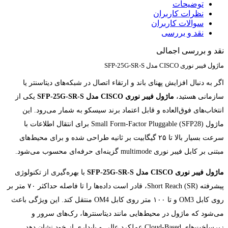
توضیحات
نظرات کاربران
سوالات کاربران
نقد و بررسی
نقد و بررسی اجمالی
ماژول فیبر نوری CISCO مدل SFP-25G-SR-S
اگر به دنبال افزایش پهنای باند و ارتقاء اتصال در شبکه‌های دیتاسنتر یا
سازمانی هستید،
ماژول فیبر نوری CISCO مدل SFP-25G-SR-S
یکی از
انتخاب‌های فوق‌العاده و قابل اعتماد برند سیسکو به شمار می‌رود. این
ماژول Small Form-Factor Pluggable (SFP28) برای انتقال اطلاعات با
سرعت بسیار بالا تا ۲۵ گیگابیت بر ثانیه طراحی شده و برای محیط‌های
مبتنی بر کابل فیبر نوری multimode گزینه‌ای حرفه‌ای محسوب می‌شود.
ماژول فیبر نوری CISCO مدل SFP-25G-SR-S
با بهره‌گیری از تکنولوژی
پیشرفته Short Reach (SR)، قادر است داده‌ها را تا فاصله حداکثر ۷۰ متر بر
روی کابل OM3 و تا ۱۰۰ متر روی کابل OM4 منتقل کند. این ویژگی باعث
می‌شود که ماژول در محیط‌هایی مانند دیتاسنترها، رک‌های سرور و
زیرساخت‌های Cloud-Based عملکرد عالی و پایداری از خود نشان دهد.