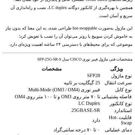
همچنین با بهره‌گیری از کانکتور دوگانه LC duplex، نصب و راه‌اندازی آن
سریع و آسان است.
این ماژول به‌صورت hot-swappable طراحی شده، به این معنا که بدون نیاز
به خاموش کردن سوییچ یا روتر می‌توان آن را نصب یا تعویض کرد؛
موضوعی که برای محیط‌های با دسترسی ۲۴ ساعته اهمیت ویژه‌ای دارد.
مشخصات فنی ماژول فیبر نوری CISCO مدل SFP-25G-SR-S
ویژگی
مشخصات
SFP28
نوع ماژول
سرعت انتقال
25 گیگابیت بر ثانیه
نوع کابل
فیبر نوری Multi-Mode (OM3 / OM4)
فاصله پشتیبانی
تا ۷۰ متر روی OM3 و تا ۱۰۰ متر روی OM4
LC Duplex
نوع کانکتور
25GBASE-SR
استاندارد
قابلیت Hot-
دارد
Swap
دمای عملیاتی
۰ تا ۷۰ درجه سانتی‌گراد