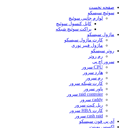
صفحه نخست
سوئیچ سیسکو
لوازم جانبی سوئیچ
کابل کنسول سوئیچ
براکت سوئیچ شبکه
ماژول سیسکو
کارت ماژول سیسکو
ماژول فیبر نوری
روتر سیسکو
رم روتر
سرور اچ پی
CPU سرور
هارد سرور
رم سرور
کارت شبکه سرور
پاور سرور
raid controler سرور
caddy سرور
ریل کیت سرور
کارت HBA سرور
cash raid سرور
آی پی فون سیسکو
اکسس پوینت