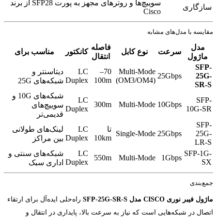
سوییچ‌ها و روترهای مجهز به پورت SFP28 از برند
سازگاری
Cisco
مقایسه با مدل‌های مشابه
مدل
فاصله
سرعت
نوع کابل
کانکتور
مناسب برای
ماژول
انتقال
SFP-
Multi-Mode
70–
LC
دیتاسنتر و
25Gbps
25G-
Duplex
100m
(OM3/OM4)
شبکه‌های 25G
SR-S
شبکه‌های 10G و
LC
SFP-
300m
Multi-Mode
10Gbps
سوییچ‌های
Duplex
10G-SR
قدیمی‌تر
SFP-
تا
LC
لینک‌های طولانی
Single-Mode
25Gbps
25G-
Duplex
10km
بین مراکز
LR-S
SFP-1G-
LC
شبکه‌های سنتی و
550m
Multi-Mode
1Gbps
Duplex
SX
اداری سبک
جمع‌بندی
ماژول فیبر نوری CISCO مدل SFP-25G-SR-S
راه‌حلی ایده‌آل برای ارتقاء
اتصال در شبکه‌هایی است که نیاز به سرعت بالا، پایداری در انتقال و