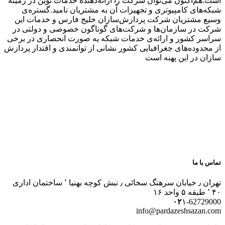
است.هم‌اکنون می‌توان شرکت را ارائه‌دهنده خدمات نوین در زمینه
شبکه‌های کامپیوتری و تجهیزات آن به مشتریان نامید.گستره‌ی
وسیع مشتریان شرکت پردازش‌سازان خلیج فارس و خدمات این
شرکت در سازمان‌ها و شرکت‌های گوناگون خصوصی و دولتی در
سراسر کشور و ارائه‌ی خدمات شبکه یه صورت انحصاری در برخی
از محدوده‌های جغرافیایی کشور نشانی از توانمندی و اقتدار پردازش
سازان در این پهنه است
تماس با ما
تهران ٫ خیابان سرهنگ سخائی ٫ نبش کوچه بهنیا ٬ ساختمان اداری
۴۰ ٬ طبقه ۵ واحد ۱۶
۰۲
۱-62729000
info@pardazeshsazan.com