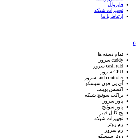
فایروال
تجهیزات شبکه
ارتباط با ما
0
تمام دسته ها
caddy سرور
cash raid سرور
CPU سرور
raid controler سرور
آی پی فون سیسکو
اکسس پوینت
براکت سوئیچ شبکه
پاور سرور
پاور سوئیچ
پچ کابل فیبر
تجهیزات شبکه
رم روتر
رم سرور
روتر سیسکو