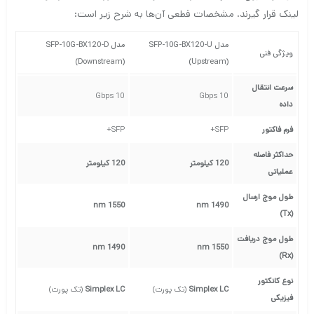
لینک قرار گیرند. مشخصات قطعی آن‌ها به شرح زیر است:
مدل SFP-10G-BX120-U
مدل SFP-10G-BX120-D
ویژگی فنی
(Downstream)
(Upstream)
سرعت انتقال
10 Gbps
10 Gbps
داده
فرم فاکتور
SFP+
SFP+
حداکثر فاصله
120 کیلومتر
120 کیلومتر
عملیاتی
طول موج ارسال
1550 nm
1490 nm
(Tx)
طول موج دریافت
1490 nm
1550 nm
(Rx)
نوع کانکتور
Simplex LC
(تک پورت)
Simplex LC
(تک پورت)
فیزیکی