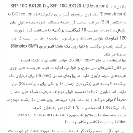
ماژول‌های
(Upstream) و
SFP-10G-BX120-U
SFP-10G-BX120-D
(Downstream) یک زوج ترنسیور فیبر نوری تک‌رشته (BiDirectional یا
به اختصار BiDi) در لایه سخت‌افزار شبکه هستند. این جفت ماژول برای
انتقال داده‌ها با سرعت
10 گیگابیت بر ثانیه
تا مسافت فوق دوربرد
120 کیلومتر
طراحی شده‌اند و بزرگ‌ترین مزیت آن‌ها این است که کل
ترافیک رفت و برگشت را تنها روی
یک رشته فیبر نوری (Simplex SMF)
جابجا می‌کنند.
چرا استفاده از ساختار BiDi 120km یک جراحی اقتصادی در شبکه است؟
در کابل‌کشی‌های بین‌شهری و طولانی، اجاره یا خرید هر رشته فیبر نوری
هزینه‌های سرسام‌آوری دارد. ماژول‌های سنتی (Duplex) برای برقراری یک
لینک به ۲ رشته فیبر (یکی برای ارسال Tx و یکی برای دریافت Rx) نیاز
دارند. اما فناوری BiDi با تقسیم طول موج‌ها، ظرفیت شبکه فیبر شما را
دقیقاً
۲ برابر
می‌کند و به شما اجازه می‌دهد روی همان تک‌رشته موجود،
یک لینک 10G اختصاصی تا 120 کیلومتر راه‌اندازی کنید.
جدول مشخصات فنی ماژول فیبر نوری Cisco SFP-10G-BX120-U & D
120km و تفاوت فرکانسی مکانیزم U و D
این دو ماژول متمم یکدیگر هستند و باید به صورت جفت در دو سمت