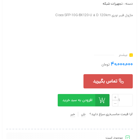
دسته :
تجهیزات شبکه
ماژول فیبر نوری Cisco SFP-10G-BX120-U & D 120km
بیشـتر
۴۰,۰۰۰,۰۰۰
تومان
تماس بگیرید
افزودن به سبد خرید
آیا قیمت مناسب‌تری سراغ دارید؟
بلی
خیر
موجود است