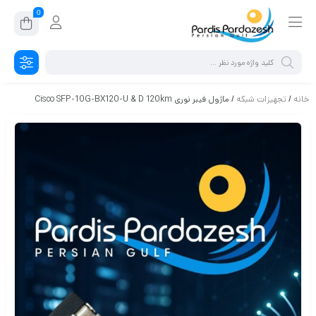
0
خانه
/
تجهیزات شبکه
/ ماژول فیبر نوری Cisco SFP-10G-BX120-U & D 120km