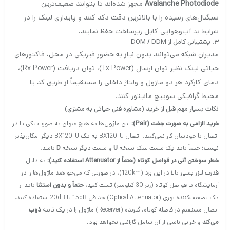
Avalanche Photodiode
مجهز شده‌اند تا بتوانند ضعیف‌ترین
سیگنال‌های رسیده را با بالاترین دقت دکد کنند و پایداری لینک را در
شرایط بد آب‌وهوایی کابل زیرساخت حفظ نمایند.
۳. پشتیبانی کامل از DOM / DDM
مدیران شبکه می‌توانند بدون نیاز به حضور فیزیکی در محل، فاکتورهای
حیاتی لینک نظیر توان ارسال (Tx Power)، توان دریافت (Rx Power)،
دمای کارکرد هر دو ماژول و ولتاژ داخلی را مستقیماً از طریق کد یا
محیط گرافیکی سوییچ مانیتور کنند.
نکات بسیار مهم قبل از خرید (مشاوره فنی حیاتی به مشتری)
خرید الزامی به صورت جفت (Pair):
این ماژول‌ها به هیچ عنوان به صورت تکی یا در
اتصال با خودشان کار نمی‌کنند. اتصال BX120-U به یک BX120-U دیگر امکان‌پذیر
نیست؛ حتماً باید یک سمت لینک نسخه
U
و سمت دیگر نسخه
D
باشد.
خطر سوختن آنی در فواصل کوتاه (حتماً از Attenuator استفاده کنید):
به دلیل
قدرت لیزر بسیار بالا در این برد (120km)، در صورتی که می‌خواهید ماژول‌ها را در
آزمایشگاه یا فواصل کوتاه (زیر 30 کیلومتر) تست کنید،
حتماً و بدون استثنا
باید از
یک تضعیف‌کننده نوری (Optical Attenuator) حداقل 15dB تا 20dB استفاده کنید.
اتصال مستقیم در فاصله کوتاه، گیرنده (Receiver) ماژول را در یک ثانیه
ذوب
می‌کند
و خرابی ناشی از آن شامل گارانتی نخواهد بود.