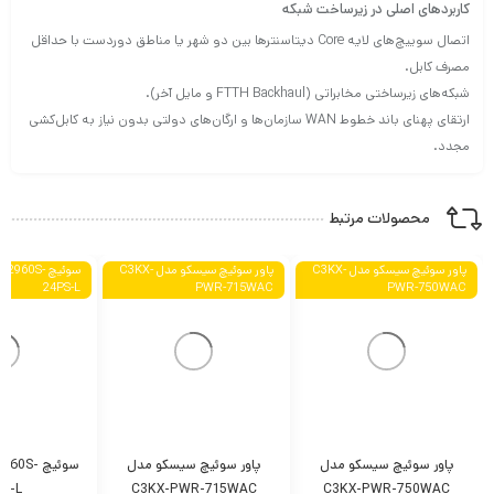
کاربردهای اصلی در زیرساخت شبکه
اتصال سوییچ‌های لایه Core دیتاسنترها بین دو شهر یا مناطق دوردست با حداقل
مصرف کابل.
شبکه‌های زیرساختی مخابراتی (FTTH Backhaul و مایل آخر).
ارتقای پهنای باند خطوط WAN سازمان‌ها و ارگان‌های دولتی بدون نیاز به کابل‌کشی
مجدد.
محصولات مرتبط
پاور سوئیچ سیسکو مدل C3KX-
پاور سوئیچ سیسکو مدل C3KX-
سوئیچ 960S
24PS-L
PWR-715WAC
PWR-750WAC
پاور سوئیچ سیسکو مدل
پاور سوئیچ سیسکو مدل
سوئیچ 0S
PS-L
C3KX-PWR-715WAC
C3KX-PWR-750WAC