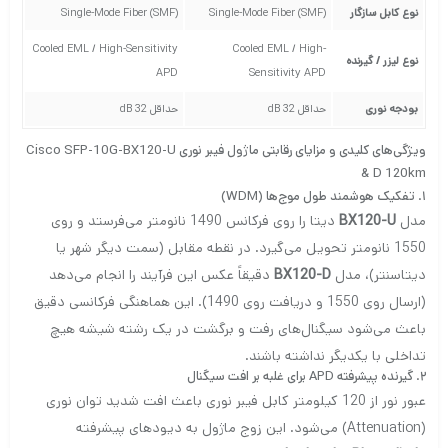
نوع کابل سازگار
Single-Mode Fiber (SMF)
Single-Mode Fiber (SMF)
Cooled EML / High-Sensitivity
Cooled EML / High-
نوع لیزر / گیرنده
APD
Sensitivity APD
بودجه نوری
حداقل 32 dB
حداقل 32 dB
ویژگی‌های کلیدی و مزایای رقابتی ماژول فیبر نوری Cisco SFP-10G-BX120-U
& D 120km
۱. تفکیک هوشمند طول موج‌ها (WDM)
مدل
BX120-U
دیتا را روی فرکانس 1490 نانومتر می‌فرستد و روی
1550 نانومتر تحویل می‌گیرد. در نقطه مقابل (سمت دیگر شهر یا
دیتاسنتر)، مدل
BX120-D
دقیقاً عکس این فرآیند را انجام می‌دهد
(ارسال روی 1550 و دریافت روی 1490). این هماهنگی فرکانسی دقیق
باعث می‌شود سیگنال‌های رفت و برگشت در یک رشته شیشه هیچ
تداخلی با یکدیگر نداشته باشند.
۲. گیرنده پیشرفته APD برای غلبه بر افت سیگنال
عبور نور از 120 کیلومتر کابل فیبر نوری باعث افت شدید توان نوری
(Attenuation) می‌شود. این زوج ماژول به دیودهای پیشرفته