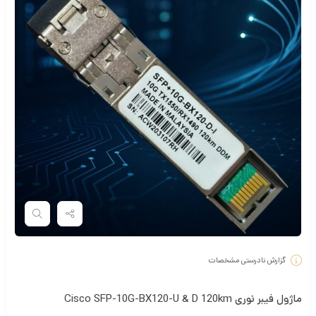
گزارش نادرستی مشخصات
ماژول فیبر نوری Cisco SFP-10G-BX120-U & D 120km