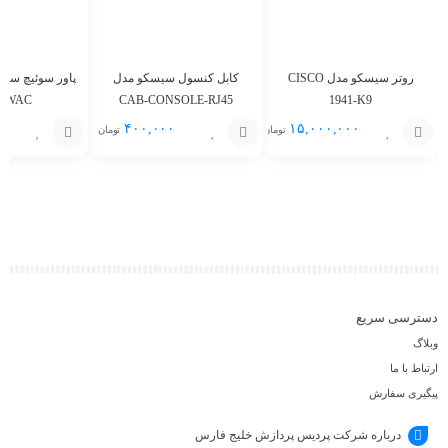
روتر سیسکو مدل CISCO
کابل کنسول سیسکو مدل
15WAC
CAB-CONSOLE-RJ45
1941-K9
۰۰
۴۰۰,۰۰۰
۱۵,۰۰۰,۰۰۰
تومان
تومان
افزودن
افزودن
افزودن
به
به
به
سبد
سبد
سبد
دسترسی سریع
وبلاگ
ارتباط با ما
پیگیری سفارش
درباره شرکت پردیس پردازش خلیج فارس