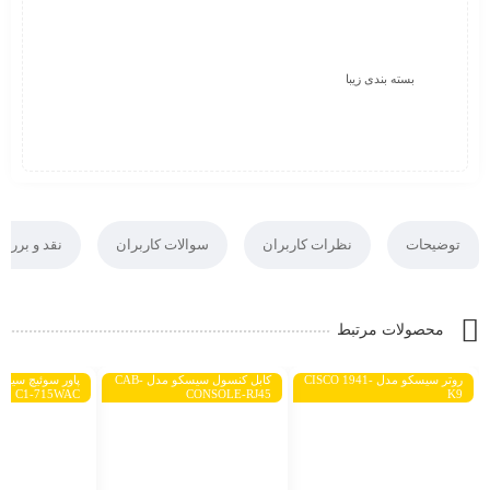
بسته بندی زیبا
توضیحات
نظرات کاربران
سوالات کاربران
نقد و بررس
محصولات مرتبط
روتر سیسکو مدل CISCO 1941-
کابل کنسول سیسکو مدل CAB-
C1-715WAC
CONSOLE-RJ45
K9