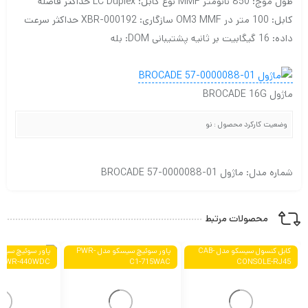
طول موج: 850 نانومتر MMF
نوع کابل: LC Duplex
حداکثر فاصله
کابل: 100 متر در OM3 MMF
سازگاری: XBR-000192
حداکثر سرعت
داده: 16 گیگابیت بر ثانیه
پشتیبانی DOM: بله
ماژول BROCADE 16G
وضعیت کارکرد محصول : نو
شماره مدل: ماژول BROCADE 57-0000088-01
محصولات مرتبط
کابل کنسول سیسکو مدل CAB-
پاور سوئیچ سیسکو مدل PWR-
PWR-440WDC
C1-715WAC
CONSOLE-RJ45