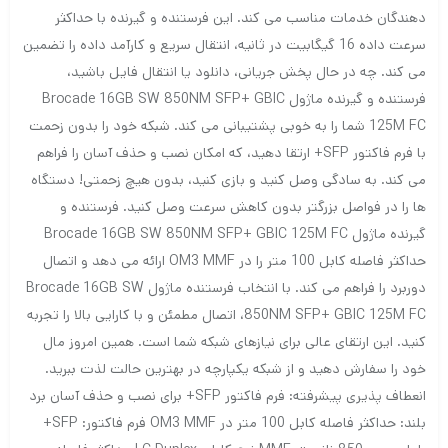
دهندگان خدمات مناسب می کند.
این فرستنده و گیرنده با حداکثر
سرعت داده 16 گیگابیت در ثانیه، انتقال سریع و کارآمد داده را تضمین
می کند.
چه در حال پخش جریانی، دانلود یا انتقال فایل باشید،
فرستنده و گیرنده ماژول Brocade 16GB SW 850NM SFP+ GBIC
125M FC شما را به خوبی پشتیبانی می کند.
شبکه خود را بدون زحمت
با فرم فاکتور SFP+ ارتقا دهید، که امکان نصب و حذف آسان را فراهم
می کند.
به سادگی وصل کنید و بازی کنید، بدون هیچ زحمتی!
دستگاه
ها را در فواصل بزرگتر بدون کاهش سرعت وصل کنید.
فرستنده و
گیرنده ماژول Brocade 16GB SW 850NM SFP+ GBIC 125M FC
حداکثر فاصله کابل 100 متر را در OM3 MMF ارائه می دهد و اتصال
دوربرد را فراهم می کند.
با انتخاب فرستنده ماژول Brocade 16GB SW
850NM SFP+ GBIC 125M FC، اتصال مطمئن و با کارایی بالا را تجربه
کنید.
این ارتقای عالی برای نیازهای شبکه شما است.
همین امروز مال
خود را سفارش دهید و از شبکه یکپارچه در بهترین حالت لذت ببرید.
انعطاف پذیری پیشرفته: فرم فاکتور SFP+ برای نصب و حذف آسان
برد
بلند: حداکثر فاصله کابل 100 متر در OM3 MMF
فرم فاکتور: SFP+