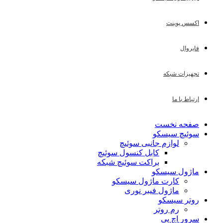
اکسس پوینت
فایروال
تجهیزات شبکه
ارتباط با ما
صفحه نخست
سوئیچ سیسکو
لوازم جانبی سوئیچ
کابل کنسول سوئیچ
براکت سوئیچ شبکه
ماژول سیسکو
کارت ماژول سیسکو
ماژول فیبر نوری
روتر سیسکو
رم روتر
سرور اچ پی