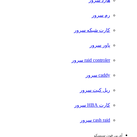
هارد سرور
رم سرور
کارت شبکه سرور
پاور سرور
raid controler سرور
caddy سرور
ریل کیت سرور
کارت HBA سرور
cash raid سرور
آی پی فون سیسکو