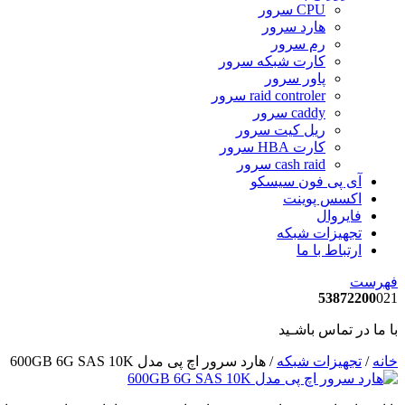
CPU سرور
هارد سرور
رم سرور
کارت شبکه سرور
پاور سرور
raid controler سرور
caddy سرور
ریل کیت سرور
کارت HBA سرور
cash raid سرور
آی پی فون سیسکو
اکسس پوینت
فایروال
تجهیزات شبکه
ارتباط با ما
فهرست
53872200
021
با ما در تماس باشـید
خانه
/
تجهیزات شبکه
/ هارد سرور اچ پی مدل 600GB 6G SAS 10K