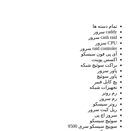
تمام دسته ها
caddy سرور
cash raid سرور
CPU سرور
raid controler سرور
آی پی فون سیسکو
اکسس پوینت
براکت سوئیچ شبکه
پاور سرور
پاور سوئیچ
پچ کابل فیبر
تجهیزات شبکه
رم روتر
رم سرور
روتر سیسکو
ریل کیت سرور
سرور اچ پی
سوئیچ سیسکو
سوییچ سیسکو سری 9500