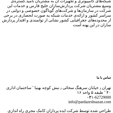
شبکه‌های کامپیوتری و تجهیزات آن به مشتریان نامید.گستره‌ی
وسیع مشتریان شرکت پردازش‌سازان خلیج فارس و خدمات این
شرکت در سازمان‌ها و شرکت‌های گوناگون خصوصی و دولتی در
سراسر کشور و ارائه‌ی خدمات شبکه یه صورت انحصاری در برخی
از محدوده‌های جغرافیایی کشور نشانی از توانمندی و اقتدار پردازش
سازان در این پهنه است
تماس با ما
تهران ٫ خیابان سرهنگ سخائی ٫ نبش کوچه بهنیا ٬ ساختمان اداری
۴۰ ٬ طبقه ۵ واحد ۱۶
۰۲
۱-62729000
info@pardazeshsazan.com
طراحی شده توسط شرکت ایده پردازان کامک مجری راه اندازی