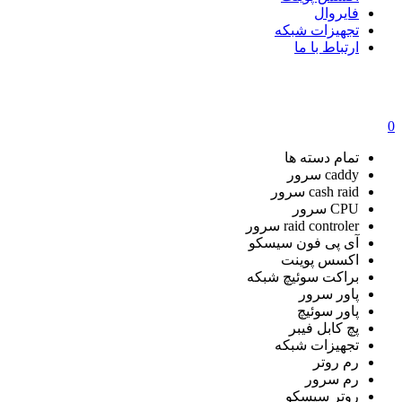
فایروال
تجهیزات شبکه
ارتباط با ما
0
تمام دسته ها
caddy سرور
cash raid سرور
CPU سرور
raid controler سرور
آی پی فون سیسکو
اکسس پوینت
براکت سوئیچ شبکه
پاور سرور
پاور سوئیچ
پچ کابل فیبر
تجهیزات شبکه
رم روتر
رم سرور
روتر سیسکو