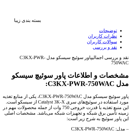
بسته بندی زیبا
توضیحات
نظرات کاربران
سوالات کاربران
نقد و بررسی
نقد و بررسی اجمالی
پاور سوئیچ سیسکو مدل C3KX-PWR-
750WAC
مشخصات و اطلاعات پاور سوئیچ سیسکو
مدل C3KX-PWR-750WAC:
پاور سوئیچ سیسکو مدل C3KX-PWR-750WAC، یکی از منابع تغذیه
مورد استفاده در سوئیچ‌های سری Catalyst 3K-X از سیسکو است.
این منبع تغذیه با قدرت خروجی 750 وات از جمله محصولات مهم در
زمینه تأمین برق شبکه و تجهیزات شبکه می‌باشد. مشخصات اصلی
این پاور سوئیچ به شرح زیر است:
– مدل: C3KX-PWR-750WAC