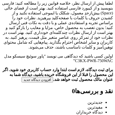
لطفا پیش از ارسال نظر، خلاصه قوانین زیر را مطالعه کنید: فارسی
بنویسید و از کیبورد فارسی استفاده کنید. بهتر است از فضای خالی
(Space) بیش‌از‌حدِ معمول، شکلک یا ایموجی استفاده نکنید و از
کشیدن حروف یا کلمات با صفحه‌کلید بپرهیزید. نظرات خود را
براساس تجربه و استفاده‌ی عملی و با دقت به نکات فنی ارسال
کنید؛ بدون تعصب به محصول خاص، مزایا و معایب را بازگو کنید و
بهتر است از ارسال نظرات چندکلمه‌‌ای خودداری کنید. بهتر است در
نظرات خود از تمرکز روی عناصر متغیر مثل قیمت، پرهیز کنید. به
کاربران و سایر اشخاص احترام بگذارید. پیام‌هایی که شامل محتوای
توهین‌آمیز و کلمات نامناسب باشند، حذف می‌شوند.
اولین کسی باشید که دیدگاهی می نویسد “پاور سوئیچ سیسکو مدل
C3KX-PWR-750WAC”
برای ثبت دیدگاه، لازم است ابتدا وارد حساب کاربری خود شوید. اگر
این محصول را قبلا از این فروشگاه خریده باشید، دیدگاه شما به
عنوان مالک محصول ثبت خواهد شد.
افزودن دیدگاه جدید
نقد و بررسی‌ها
0
جدیدترین
مفیدترین
دیدگاه خریداران