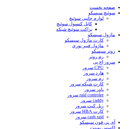
صفحه نخست
سوئیچ سیسکو
لوازم جانبی سوئیچ
کابل کنسول سوئیچ
براکت سوئیچ شبکه
ماژول سیسکو
کارت ماژول سیسکو
ماژول فیبر نوری
روتر سیسکو
رم روتر
سرور اچ پی
CPU سرور
هارد سرور
رم سرور
کارت شبکه سرور
پاور سرور
raid controler سرور
caddy سرور
ریل کیت سرور
کارت HBA سرور
cash raid سرور
آی پی فون سیسکو
اکسس پوینت