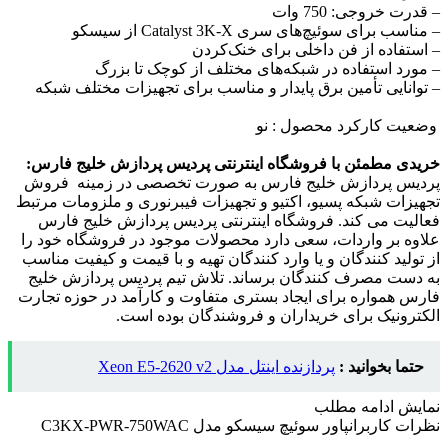
– قدرت خروجی: 750 وات
– مناسب برای سوئیچ‌های سری Catalyst 3K-X از سیسکو
– استفاده از فن داخلی برای خنک‌کردن
– مورد استفاده در شبکه‌های مختلف از کوچک تا بزرگ
– توانایی تأمین برق پایدار و مناسب برای تجهیزات مختلف شبکه
وضعیت کارکرد محصول : نو
خریدی مطمئن با فروشگاه اینترنتی پردیس پردازش خلیج فارس:
پردیس پردازش خلیج فارس به صورت تخصصی در زمینه فروش
تجهیزات شبکه پسیو، اکتیو و تجهیزات فیبرنوری و ملزومات مرتبط
فعالیت می کند. فروشگاه اینترنتی پردیس پردازش خلیج فارس
علاوه بر واردات، سعی دارد محصولات موجود در فروشگاه خود را
از تولید کنندگان و یا وارد کنندگان تهیه و با قیمت و کیفیت مناسب
به دست مصرف کنندگان برساند. تلاش تیم پردیس پردازش خلیج
فارس همواره برای ایجاد بستری متفاوت و کارآمد در حوزه تجارت
الکترونیک برای خریداران و فروشندگان بوده است.
حتما بخوانید :
پردازنده اینتل مدل Xeon E5-2620 v2
نمایش
ادامه مطلب
نظرات کاربران
پاور سوئیچ سیسکو مدل C3KX-PWR-750WAC