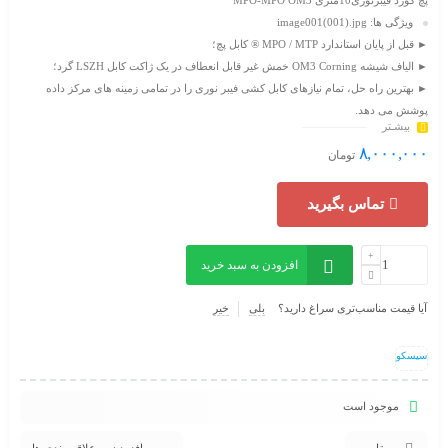
پچ کورد فیبرنوری10متری MPO-MPO OM3
ویژگی ها: image001(001).jpg
► قبل از پایان استاندارد MPO / MTP ® کابل پچ؛
► الیاف شیشه OM3 Corning خمش غیر قابل انعطاف در یک ژاکت کابل LSZH گرد؛
► بهترین راه حل، تمام نیازهای کابل کشی فیبر نوری را در تمامی زمینه های مرکز داده
پوشش می دهد.
بیشـتر
پچ کورد فیبرنوری10متری MPO-MPO OM3
۸,۰۰۰,۰۰۰
تومان
تماس بگیرید
افزودن به سبد خرید
آیا قیمت مناسب‌تری سراغ دارید؟
بلی
خیر
سیسکو
موجود است