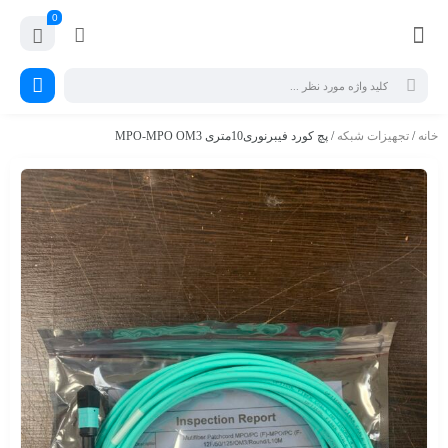
0
خانه
/
تجهیزات شبکه
/ پچ کورد فیبرنوری10متری MPO-MPO OM3