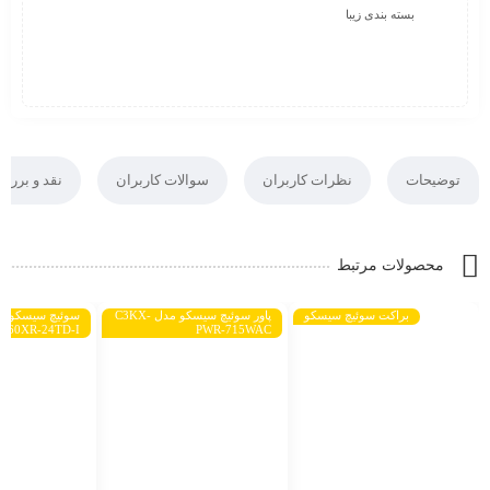
بسته بندی زیبا
توضیحات
نظرات کاربران
سوالات کاربران
نقد و بررس
محصولات مرتبط
براکت سوئیچ سیسکو
پاور سوئیچ سیسکو مدل C3KX-
2960XR-24TD-I
PWR-715WAC