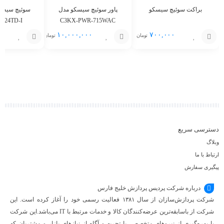
براکت سوئیچ سیسکو
پاور سوئیچ سیسکو مدل
R-24TD-I
C3KX-PWR-715WAC
۱۰,۰۰۰,۰۰۰
۷۰۰,۰۰۰
تومان
تومان
افزودن
افزودن
افزودن
به
به
به
سبد
سبد
سبد
دسترسی سریع
وبلاگ
ارتباط با ما
پیگیری سفارش
درباره شرکت پردیس پردازش خلیج فارس
شرکت پردازش‌سازان از سال ۱۳۸۱ فعالیت رسمی خود را آغاز کرده است. این
شرکت از باسابقه‌ترین عرضه‌کنندگان کالا و خدمات مرتبط با IT می‌باشد.این شرکت
با بهره‌گیری از نیروهای متخصص، با تجربه و آگاه از نیازهای بازار و مشتریان که