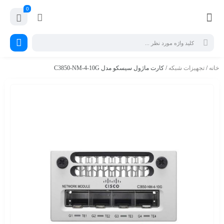
0
خانه
/
تجهیزات شبکه
/ کارت ماژول سیسکو مدل C3850-NM-4-10G