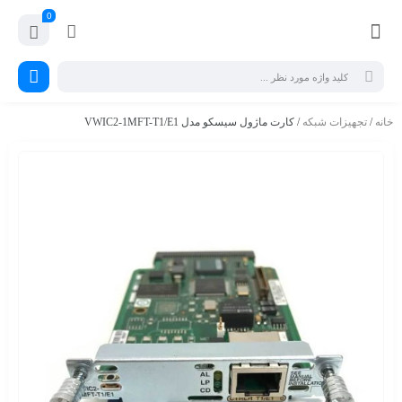
0
خانه
/
تجهیزات شبکه
/ کارت ماژول سیسکو مدل VWIC2-1MFT-T1/E1