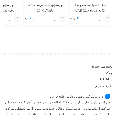
کابل کنسول سیسکو مدل
پاور سوئیچ سیسکو مدل PWR-
پاور سوئیچ 
R-750WAC
C1-715WAC
CAB-CONSOLE-RJ45
۰۰
۱۰,۰۰۰,۰۰۰
۴۰۰,۰۰۰
تومان
تومان
افزودن
افزودن
افزودن
به
به
به
سبد
سبد
سبد
دسترسی سریع
وبلاگ
ارتباط با ما
پیگیری سفارش
درباره شرکت پردیس پردازش خلیج فارس
شرکت پردازش‌سازان از سال ۱۳۸۱ فعالیت رسمی خود را آغاز کرده است. این
شرکت از باسابقه‌ترین عرضه‌کنندگان کالا و خدمات مرتبط با IT می‌باشد.این شرکت
با بهره‌گیری از نیروهای متخصص، با تجربه و آگاه از نیازهای بازار و مشتریان که