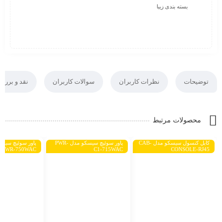
بسته بندی زیبا
توضیحات
نظرات کاربران
سوالات کاربران
نقد و بررس
محصولات مرتبط
کابل کنسول سیسکو مدل CAB-
پاور سوئیچ سیسکو مدل PWR-
PWR-750WAC
C1-715WAC
CONSOLE-RJ45