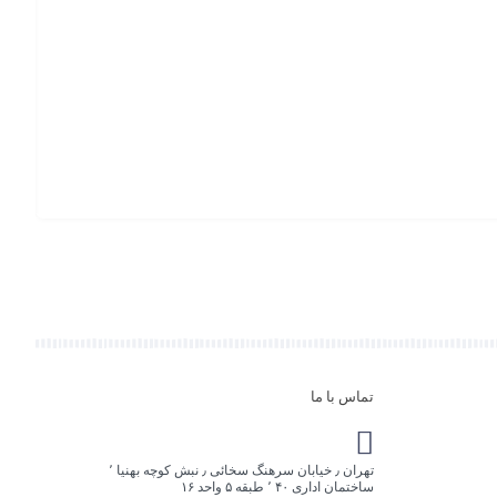
تماس
پاور س
افزو
به
سبد
تماس با ما
تهران ٫ خیابان سرهنگ سخائی ٫ نبش کوچه بهنیا ٬
ساختمان اداری ۴۰ ٬ طبقه ۵ واحد ۱۶