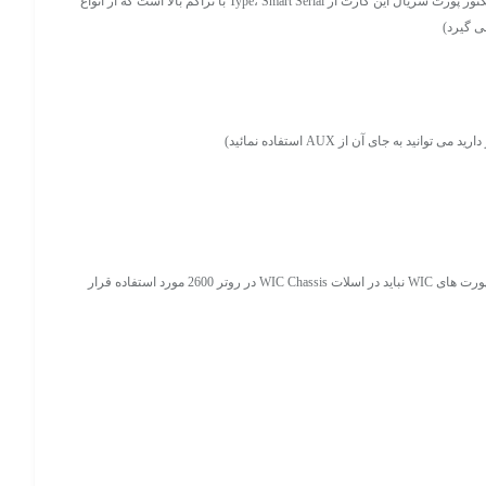
WIC-2T یکی از محصولات کمپانی سیسکو است که مخفف Cisco 2 Port Serial WAN Interface Card است. این ماژول دارای دو پورت سریال می‌باشد که کانکتور پورت سریال این کارت از Type، Smart Serial با تراکم بالا است که از انواع
پشتیبانی از دو پورت 4 مگابیت در ثانیه که در اسلات های NM-1FE2W، NM-1FE1R2W، NM-2FE2W و NM-2W یا اسلات WIC Chassis سیسکو 2600 استفاده می شود. (سایر پورت های WIC نباید در اسلات WIC Chassis در روتر 2600 مورد استفاده قرار