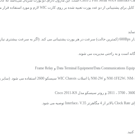
ماید
2811
و
روتر سیسکو مدل Cisco 2911-K9
کنید.