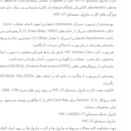
کارت ماژول سیسکو
مختلف Interface های الکتریکی (هنگام استفاده از کابل) پشتیبانی می نماید. (دو عدد کابل برای پشتیبانی از دو عدد پورت تعبیه شده بر روی کارت WIC لازم و مورد استفاده قرار می گیرد)
ویژگی های کارت ماژول سیسکو WIC-2T:
بهره‌مندی از دو پورت سریال synchronous (متقارن) جهت انجام عملیات Async.
حالت synchronous سریال از حالت‌های X.25، Frame Relay،
SMDS
پشتیبانی می‌ن
حالت Aynchronous (نامتقارن) سریال تا مقدار 115.2Kbps (بیشترین حالت) و مقدار 600Bps (کمترین حالت) سرعت در هر پورت پشتیبانی می کند. (اگر به سرعت بیشتری نیاز دارید می توانید به جای آن از AUX استفاده نمائید)
پشتیبانی همزمان در هر پورت با حداکثر سرعت 8 مگابیت .
هر پورت کارت WIC Interface Card دارای یک رابط فیزیکی متفاوت به صورت جداگانه است و به راحتی مدیریت می شوند.
محصول برای نصب، عملیات و نگهداری به صورت آسان طراحی شده است.
پشتیبانی از پروتکل‌هایی نظیر: (Point-to-Point protocol (PPP))، Data Terminal Equipment/Data Communications Equipment (DTE/DCE) و Frame Relay
بگیرند)
قابلیت نصب کارت ماژول سیسکو WIC-2T بر روی روتر های سری 1700، 2600، 3600 ، 3700 ،
نکته:
پروتکل Interface، X.21 برای Clock Rate بالاتر از 4 مگاهرتز توصیه نمی‌شود. برای Clock Rate بالاتر از 4 مگاهرتز Interface، V.35 توصیه می شود.
سایر محصولات مشابه:
ماژول شبکه سیسکو WIC-1SHDSL-V3
ماژول سیسکو
WIC-1T
جهت مشاهده کلیه مقالات مربوط به ماژول ها و کارت ماژول ها بر روی لینک کلیک 