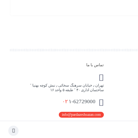
افزو
به
سبد
تماس با ما
تهران ٫ خیابان سرهنگ سخائی ٫ نبش کوچه بهنیا ٬
ساختمان اداری ۴۰ ٬ طبقه ۵ واحد ۱۶
۰۲
۱-62729000
info@pardazeshsazan.com