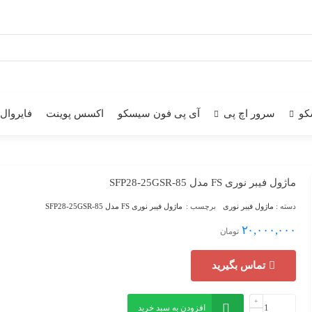
کو
سرور اچ پی
آی پی فون سیسکو
اکسس پوینت
فایروال
ماژول فیبر نوری FS مدل SFP28-25GSR-85
دسته :
ماژول فیبر نوری
برچسب :
ماژول فیبر نوری FS مدل SFP28-25GSR-85
۲۰,۰۰۰,۰۰۰
تومان
تماس بگیرید
افزودن به سبد خرید