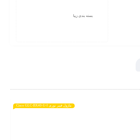
بسته بندی زیبا
ماژول فیبر نوری Cisco GLC-BX40-U-I