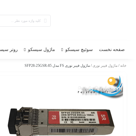
صفحه نخست
سوئیچ سیسکو
ماژول سیسکو
روتر سیس
خانه
/
ماژول فیبر نوری
/ ماژول فیبر نوری FS مدل SFP28-25GSR-85